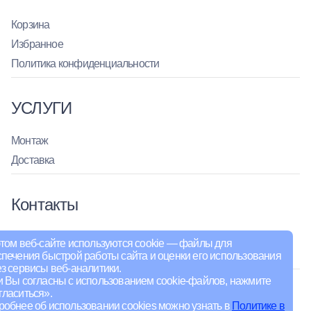
Корзина
Избранное
Политика конфиденциальности
УСЛУГИ
Монтаж
Доставка
Контакты
адрес: г. Москва, ул. Складочная, д.1, стр. 18, офис 318
том веб-сайте используются cookie — файлы для
+7-800-222-87-92
печения быстрой работы сайта и оценки его использования
+7-495-323-00-22
з сервисы веб-аналитики.
и Вы согласны с использованием cookie-файлов, нажмите
Социальные сети:
ласиться».
обнее об использовании cookies можно узнать в
Политике в