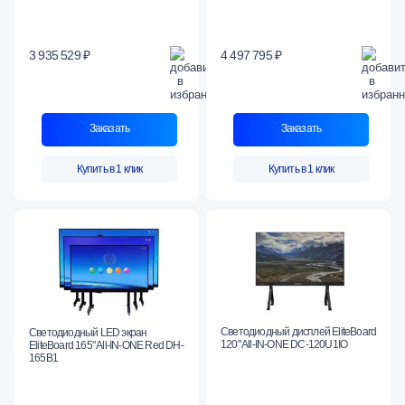
3 935 529 ₽
4 497 795 ₽
Заказать
Заказать
Купить в 1 клик
Купить в 1 клик
Светодиодный дисплей EliteBoard
Светодиодный LED экран
120" All-IN-ONE DC-120U1IO
EliteBoard 165" All-IN-ONE Red DH-
165B1