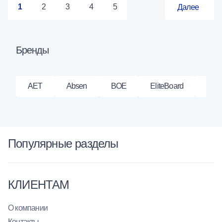
1
2
3
4
5
Далее
Бренды
AET
Absen
BOE
EliteBoard
Gec
Популярные разделы
КЛИЕНТАМ
О компании
Контакты