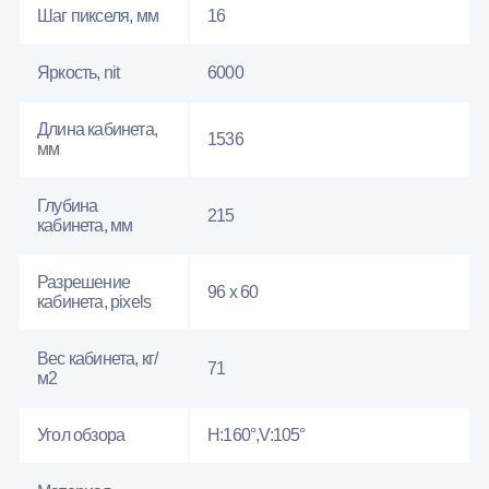
Шаг пикселя, мм
16
Яркость, nit
6000
Длина кабинета,
1536
мм
Глубина
215
кабинета, мм
Разрешение
96 x 60
кабинета, pixels
Вес кабинета, кг/
71
м2
Угол обзора
H:160°,V:105°