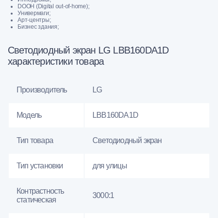
DOOH (Digital out-of-home);
Универмаги;
Арт-центры;
Бизнес здания;
Светодиодный экран LG LBB160DA1D
характеристики товара
Производитель
LG
Модель
LBB160DA1D
Тип товара
Светодиодный экран
Тип установки
для улицы
Контрастность
3000:1
статическая