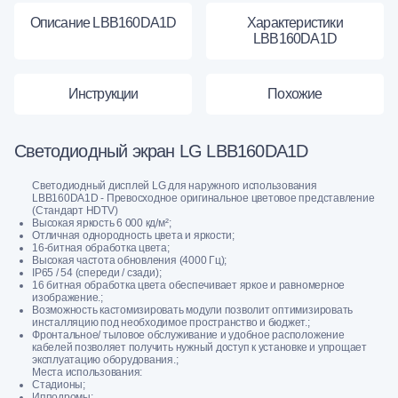
Описание LBB160DA1D
Характеристики
LBB160DA1D
Инструкции
Похожие
Светодиодный экран LG LBB160DA1D
Светодиодный дисплей LG для наружного использования
LBB160DA1D - Превосходное оригинальное цветовое представление
(Стандарт HDTV)
Высокая яркость 6 000 кд/м²;
Отличная однородность цвета и яркости;
16-битная обработка цвета;
Высокая частота обновления (4000 Гц);
IP65 / 54 (спереди / сзади);
16 битная обработка цвета обеспечивает яркое и равномерное
изображение.;
Возможность кастомизировать модули позволит оптимизировать
инсталляцию под необходимое пространство и бюджет.;
Фронтальное/ тыловое обслуживание и удобное расположение
кабелей позволяет получить нужный доступ к установке и упрощает
эксплуатацию оборудования.;
Места использования:
Стадионы;
Ипподромы;