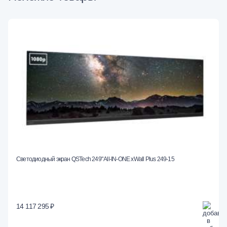
Светодиодный экран QSTech 249" All-IN-ONE xWall Plus 249-15
14 117 295 ₽