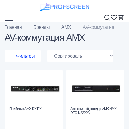
Главная
Бренды
AMX
AV-коммутация
AV-коммутация AMX
Фильтры
Приёмник AMX DX-RX
Автономный декодер AMX NMX-
DEC-N2222A