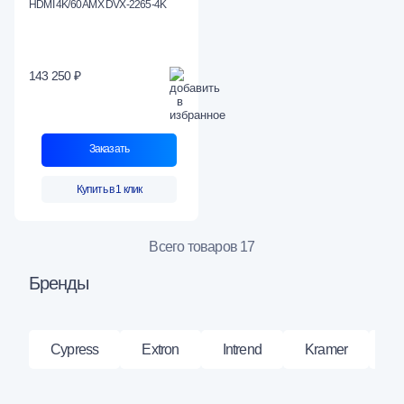
HDMI 4K/60 AMX DVX-2265-4K
143 250 ₽
Заказать
Купить в 1 клик
Всего товаров 17
Бренды
Cypress
Extron
Intrend
Kramer
L