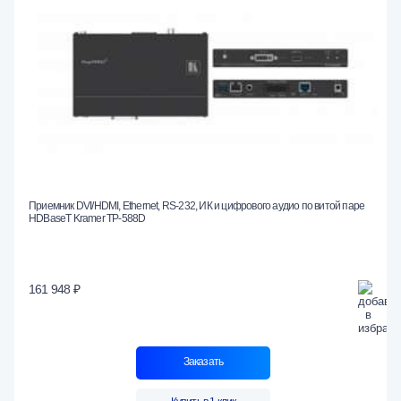
Приемник DVI/HDMI, Ethernet, RS-232, ИК и цифрового аудио по витой паре
HDBaseT Kramer TP-588D
161 948 ₽
Заказать