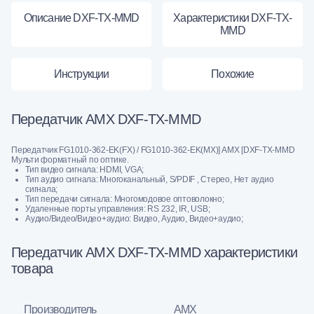
Описание DXF-TX-MMD
Характеристики DXF-TX-
MMD
Инструкции
Похожие
Передатчик AMX DXF-TX-MMD
Передатчик FG1010-362-EK(FX) / FG1010-362-EK(MX)] AMX [DXF-TX-MMD
Мульти форматный по оптике.
Тип видео сигнала: HDMI, VGA;
Тип аудио сигнала: Многоканальный, S/PDIF , Стерео, Нет аудио
сигнала;
Тип передачи сигнала: Многомодовое оптоволокно;
Удаленные порты управления: RS 232, IR, USB;
Аудио/Видео/Видео+аудио: Видео, Аудио, Видео+аудио;
Передатчик AMX DXF-TX-MMD характеристики
товара
Производитель
AMX