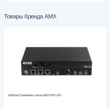
Товары бренда AMX
HDBaseT приемник и скалер AMX PR01-RX