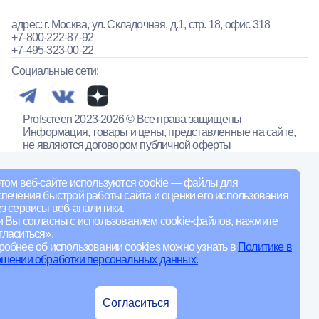
адрес: г. Москва, ул. Складочная, д.1, стр. 18, офис 318
+7-800-222-87-92
+7-495-323-00-22
Социальные сети:
Profscreen 2023-2026 © Все права защищены
Информация, товары и цены, представленные на сайте,
не являются договором публичной оферты
том веб-сайте используются cookie — файлы для
печения быстрой работы сайта и оценки его использования
з сервисы веб-аналитики.
и Вы согласны с использованием cookie-файлов, нажмите
ласиться».
обнее об использовании cookies можно узнать в
Политике в
ошении обработки персональных данных.
Согласиться