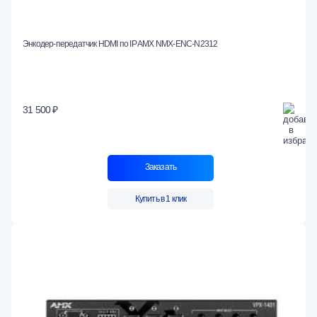
Энкодер-передатчик HDMI по IP AMX NMX-ENC-N2312
31 500 ₽
Заказать
Купить в 1 клик