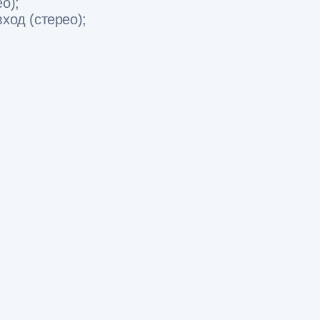
о);
ход (стерео);