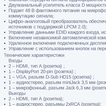
Двухканальный усилитель класса D мощность
Подает 48 В фантомного питания на микрофо
коммутацию сигнала;
Цифро-аналоговый преобразователь обеспеч
источников с поддержкой LPCM 2.0);
Управление данными EDID каждого входа, ис
Включение независимой автоматической ком
Удаленное включение подключенных дисплее
Управление с использованием кнопок на пере
Технические характеристики
Входы
2 – HDMI, тип A (розетка) ;
1 – DisplayPort 20-pin (розетка) ;
1 – VGA, разъем D-Sub HD15 (розетка) ;
1 – аудиостерео, разъем miniJack 3,5 мм (роз
1 – микрофонный, разъем Jack 6,3 мм (розетк
Выходы
2 – HDMI, тип А (розетка);
1 – аудиостерео, разъемы 2xRCA (розетка);