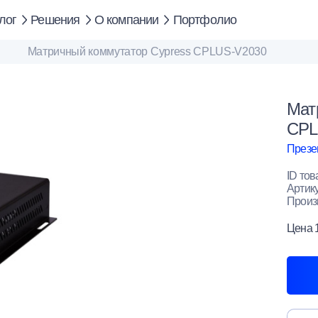
лог
Решения
О компании
Портфолио
Матричный коммутатор Cypress CPLUS-V2030
Мат
CPL
Презе
ID тов
Артик
Произ
Цена