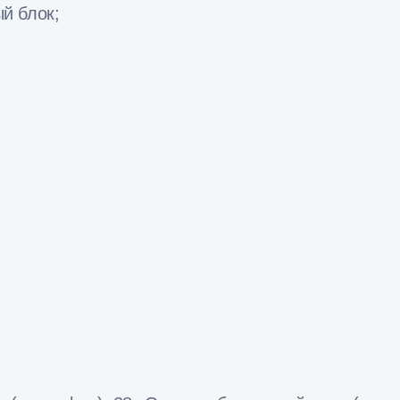
й блок;
;