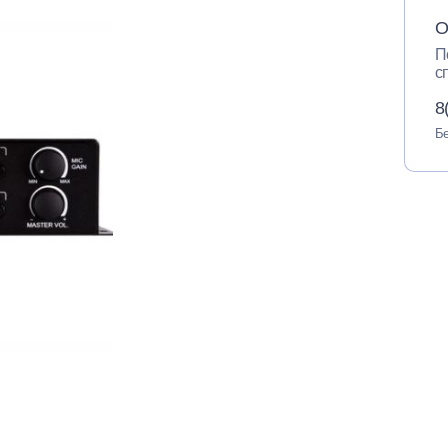
О
П
с
8
Бе