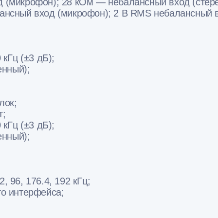
 (микрофон); 28 кОм — небалансный вход (стере
нсный вход (микрофон); 2 В RMS небалансный в
кГц (±3 дБ);
енный);
лок;
т;
кГц (±3 дБ);
енный);
, 96, 176.4, 192 кГц;
го интерфейса;