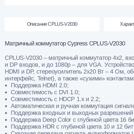
Описание CPLUS-V2030
Харак
Матричный коммутатор Cypress CPLUS-V2030
CPLUS-V2030 – матричный коммутатор 4x2, вхо
и DP входов, и до 1080p – для VGA. Устройст
HDMI и DP, стереоусилитель 2х20 Вт – 4 Ом, о
интерфейс, Telnet), а также «сухими» контактам
Поддержка HDMI 2.0;
Совместимость с DVI 1.0;
Совместимость с HDCP 1.x и 2.2;
Автоматическая и ручная коммутация сигнал
Поддержка входных и выходных разрешений до 
Поддержка Deep Color с глубиной цвета 16 б
Поддержка HDR с глубиной цвета 10 и 12 бит
Сквозная передача сигнала аудиоформатов LPC