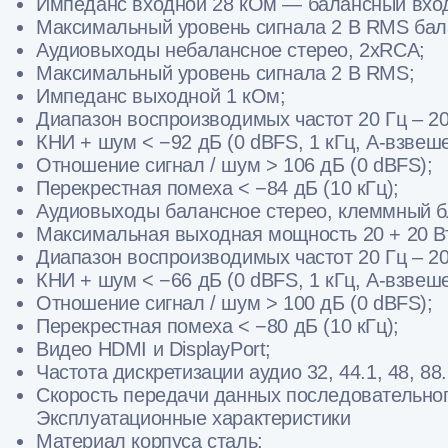
Импеданс входной 28 кОм — балансный вход
Максимальный уровень сигнала 2 В RMS бала
Аудиовыходы небалансное стерео, 2xRCA;
Максимальный уровень сигнала 2 В RMS;
Импеданс выходной 1 кОм;
Диапазон воспроизводимых частот 20 Гц – 20 
КНИ + шум < −92 дБ (0 dBFS, 1 кГц, A-взвеш
Отношение сигнал / шум > 106 дБ (0 dBFS);
Перекрестная помеха < −84 дБ (10 кГц);
Аудиовыходы балансное стерео, клеммный б
Максимальная выходная мощность 20 + 20 В
Диапазон воспроизводимых частот 20 Гц – 20 
КНИ + шум < −66 дБ (0 dBFS, 1 кГц, A-взвеш
Отношение сигнал / шум > 100 дБ (0 dBFS);
Перекрестная помеха < −80 дБ (10 кГц);
Видео HDMI и DisplayPort;
Частота дискретизации аудио 32, 44.1, 48, 88.2
Скорость передачи данных последовательно
Эксплуатационные характеристики
Материал корпуса сталь;