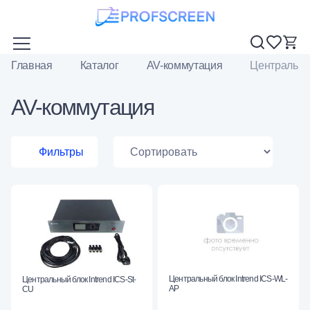
Главная
Каталог
AV-коммутация
Центральны
AV-коммутация
Фильтры
Центральный блок Intrend ICS-WL-
Центральный блок Intrend ICS-St-
AP
CU