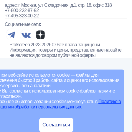
адрес: г. Москва, ул. Складочная, д.1, стр. 18, офис 318
+7-800-222-87-92
+7-495-323-00-22
Социальные сети:
Profscreen 2023-2026 © Все права защищены
Информация, товары и цены, представленные на сайте,
не являются договором публичной оферты
том веб-сайте используются cookie — файлы для
печения быстрой работы сайта и оценки его использования
з сервисы веб-аналитики.
и Вы согласны с использованием cookie-файлов, нажмите
ласиться».
обнее об использовании cookies можно узнать в
Политике в
ошении обработки персональных данных.
Согласиться