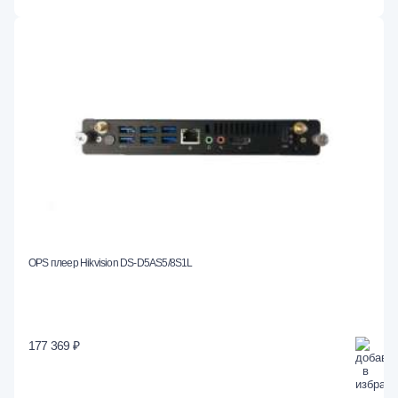
OPS плеер Hikvision DS-D5AS5/8S1L
177 369 ₽