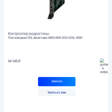
Контроллер видеостены
Плата входная DXL витая пара 4К/60 AMX DGX-I-DXL-4K60
94 545 ₽
Заказать
Купить в 1 клик