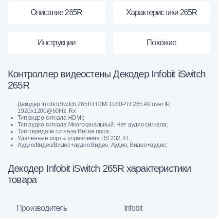
Описание 265R
Характеристики 265R
Инструкции
Похожие
Контроллер видеостены Декодер Infobit iSwitch
265R
Декодер Infobit iSwitch 265R HDMI 1080P H.265 AV over IP,
1920x1200@60Hz, Rx
Тип видео сигнала HDMI;
Тип аудио сигнала Многоканальный, Нет аудио сигнала;
Тип передачи сигнала Витая пара;
Удаленные порты управления RS 232, IR;
Аудио/Видео/Видео+аудио Видео, Аудио, Видео+аудио;
Декодер Infobit iSwitch 265R характеристики
товара
Производитель
Infobit