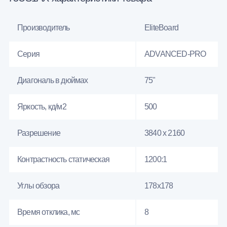
Производитель
EliteBoard
Серия
ADVANCED-PRO
Диагональ в дюймах
75"
Яркость, кд/м2
500
Разрешение
3840 x 2160
Контрастность статическая
1200:1
Углы обзора
178x178
Время отклика, мс
8