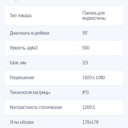
Панель для
Тип товара
видеостены
Диагональ в дюймах
55"
Яркость, кд/м2
500
Шов, мм
3,5
Разрешение
1920 x 1080
Технология матрицы
IPS
Контрастность статическая
1200:1
Углы обзора
178x178