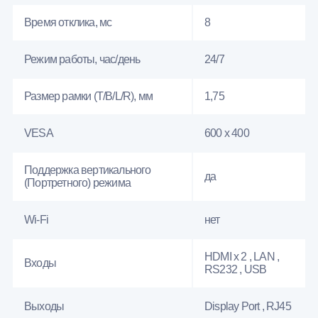
Время отклика, мс
8
Режим работы, час/день
24/7
Размер рамки (T/B/L/R), мм
1,75
VESA
600 x 400
Поддержка вертикального
да
(Портретного) режима
Wi-Fi
нет
HDMI x 2 , LAN ,
Входы
RS232 , USB
Выходы
Display Port , RJ45