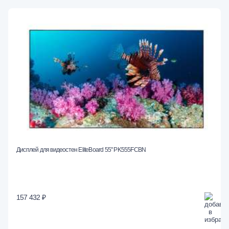
Дисплей для видеостен EliteBoard 55" PK555FCBN
157 432 ₽