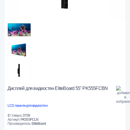
Дисплей для видеостен EliteBoard 55" PK555FCBN
LCD панели для видеостен
ID товара:
3709
Артикул:
PK555FCLN
Производитель:
EliteBoard