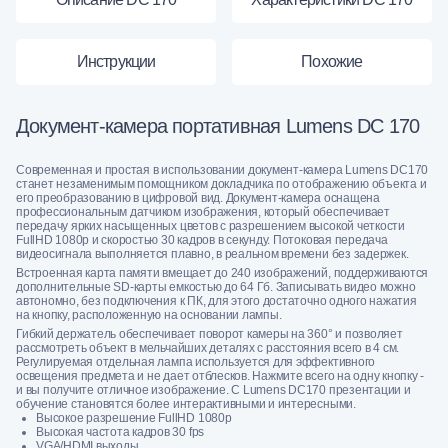
Инструкции
Похожие
Документ-камера портативная Lumens DC 170
Современная и простая в использовании документ-камера Lumens DC170
станет незаменимым помощником докладчика по отображению объекта и
его преобразованию в цифровой вид. Документ-камера оснащена
профессиональным датчиком изображения, который обеспечивает
передачу ярких насыщенных цветов с разрешением высокой четкости
FullHD 1080p и скоростью 30 кадров в секунду. Потоковая передача
видеосигнала выполняется плавно, в реальном времени без задержек.
Встроенная карта памяти вмещает до 240 изображений, поддерживаются
дополнительные SD-карты емкостью до 64 Гб. Записывать видео можно
автономно, без подключения к ПК, для этого достаточно одного нажатия
на кнопку, расположенную на основании лампы.
Гибкий держатель обеспечивает поворот камеры на 360° и позволяет
рассмотреть объект в мельчайших деталях с расстояния всего в 4 см.
Регулируемая отдельная лампа используется для эффективного
освещения предмета и не дает отблесков. Нажмите всего на одну кнопку -
и вы получите отличное изображение. С Lumens DC170 презентации и
обучение становятся более интерактивными и интересными.
Высокое разрешение FullHD 1080p
Высокая частота кадров 30 fps
VGA/HDMI выходы