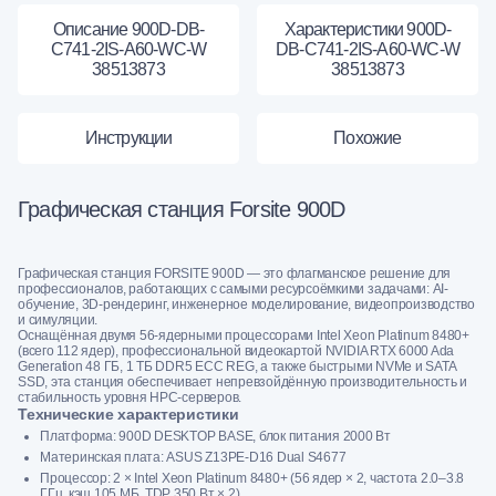
Описание 900D-DB-
Характеристики 900D-
C741-2IS-A60-WC-W
DB-C741-2IS-A60-WC-W
38513873
38513873
Инструкции
Похожие
Графическая станция Forsite 900D
Графическая станция FORSITE 900D — это флагманское решение для
профессионалов, работающих с самыми ресурсоёмкими задачами: AI-
обучение, 3D-рендеринг, инженерное моделирование, видеопроизводство
и симуляции.
Оснащённая двумя 56-ядерными процессорами Intel Xeon Platinum 8480+
(всего 112 ядер), профессиональной видеокартой NVIDIA RTX 6000 Ada
Generation 48 ГБ, 1 ТБ DDR5 ECC REG, а также быстрыми NVMe и SATA
SSD, эта станция обеспечивает непревзойдённую производительность и
стабильность уровня HPC-серверов.
Технические характеристики
Платформа: 900D DESKTOP BASE, блок питания 2000 Вт
Материнская плата: ASUS Z13PE-D16 Dual S4677
Процессор: 2 × Intel Xeon Platinum 8480+ (56 ядер × 2, частота 2.0–3.8
ГГц, кэш 105 МБ, TDP 350 Вт × 2)