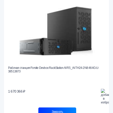
Рабочая станция Forsite Devbox RackStation AI RS_AI-TH24-2N8 464G-U-
38513873
1 670 366 ₽
Заказать