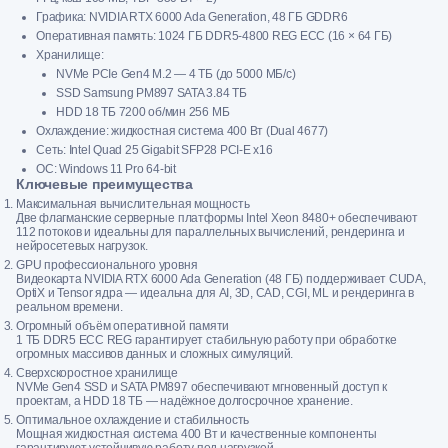
Графика: NVIDIA RTX 6000 Ada Generation, 48 ГБ GDDR6
Оперативная память: 1024 ГБ DDR5-4800 REG ECC (16 × 64 ГБ)
Хранилище:
NVMe PCIe Gen4 M.2 — 4 ТБ (до 5000 МБ/с)
SSD Samsung PM897 SATA 3.84 ТБ
HDD 18 ТБ 7200 об/мин 256 МБ
Охлаждение: жидкостная система 400 Вт (Dual 4677)
Сеть: Intel Quad 25 Gigabit SFP28 PCI-E x16
ОС: Windows 11 Pro 64-bit
Ключевые преимущества
Максимальная вычислительная мощность
Две флагманские серверные платформы Intel Xeon 8480+ обеспечивают
112 потоков и идеальны для параллельных вычислений, рендеринга и
нейросетевых нагрузок.
GPU профессионального уровня
Видеокарта NVIDIA RTX 6000 Ada Generation (48 ГБ) поддерживает CUDA,
OptiX и Tensor ядра — идеальна для AI, 3D, CAD, CGI, ML и рендеринга в
реальном времени.
Огромный объём оперативной памяти
1 ТБ DDR5 ECC REG гарантирует стабильную работу при обработке
огромных массивов данных и сложных симуляций.
Сверхскоростное хранилище
NVMe Gen4 SSD и SATA PM897 обеспечивают мгновенный доступ к
проектам, а HDD 18 ТБ — надёжное долгосрочное хранение.
Оптимальное охлаждение и стабильность
Мощная жидкостная система 400 Вт и качественные компоненты