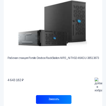
Рабочая станция Forsite Devbox RackStation AI RS_AI-TH32-464G U-38513873
4 643 182 ₽
Заказать