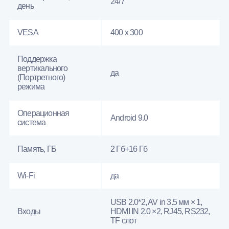
24/7
день
VESA
400 x 300
Поддержка
вертикального
да
(Портретного)
режима
Операционная
Android 9.0
система
Память, ГБ
2 Гб+16 Гб
Wi-Fi
да
USB 2.0*2, AV in 3.5 мм × 1,
Входы
HDMI IN 2.0 ×2, RJ45, RS232,
TF слот