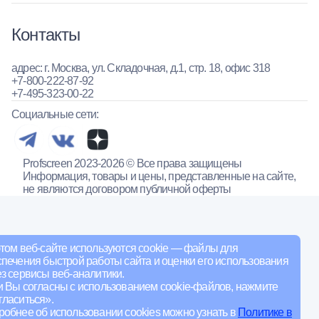
Контакты
адрес: г. Москва, ул. Складочная, д.1, стр. 18, офис 318
+7-800-222-87-92
+7-495-323-00-22
Социальные сети:
Profscreen 2023-2026 © Все права защищены
Информация, товары и цены, представленные на сайте,
не являются договором публичной оферты
том веб-сайте используются cookie — файлы для
печения быстрой работы сайта и оценки его использования
з сервисы веб-аналитики.
и Вы согласны с использованием cookie-файлов, нажмите
ласиться».
обнее об использовании cookies можно узнать в
Политике в