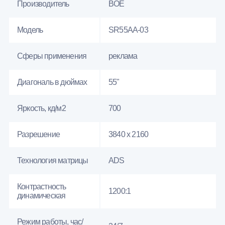
Производитель
BOE
Модель
SR55AA-03
Сферы применения
реклама
Диагональ в дюймах
55"
Яркость, кд/м2
700
Разрешение
3840 x 2160
Технология матрицы
ADS
Контрастность
1200:1
динамическая
Режим работы, час/