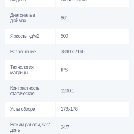
Диагональ в
86"
дюймах
Яркость, кд/м2
500
Разрешение
3840 x 2160
Технология
IPS
матрицы
Контрастность
1200:1
статическая
Углы обзора
178x178
Режим работы, час/
24/7
день