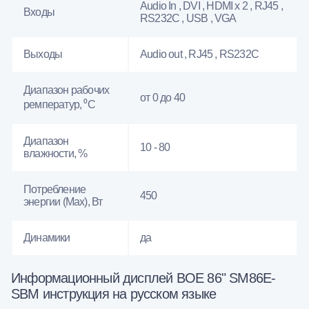
Audio In , DVI , HDMI x 2 , RJ45 ,
Входы
RS232С , USB , VGA
Выходы
Audio out , RJ45 , RS232С
Диапазон рабочих
от 0 до 40
ремператур, ⁰С
Диапазон
10 - 80
влажности, %
Потребление
450
энергии (Max), Вт
Динамики
да
Информационный дисплей BOE 86" SM86E-
SBM инструкция на русском языке