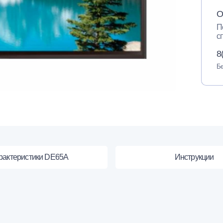
О
П
с
8
Бе
рактеристики DE65A
Инструкции