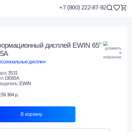
+7 (800) 222-87-92
ормационный дисплей EWIN 65"
5A
ссиональные дисплеи
ара:
3531
ул:
DE65A
водитель:
EWIN
159 364 р.
В корзину