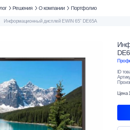
лог
Решения
О компании
Портфолио
Информационный дисплей EWIN 65" DE65A
Инф
DE6
Профе
ID тов
Артик
Произ
Цена