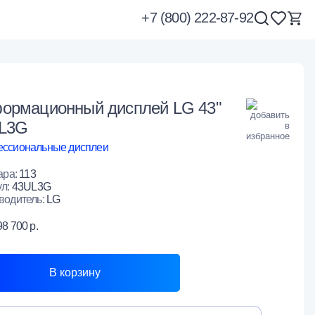
+7 (800) 222-87-92
ормационный дисплей LG 43"
L3G
ссиональные дисплеи
ара:
113
ул:
43UL3G
водитель:
LG
98 700 р.
В корзину