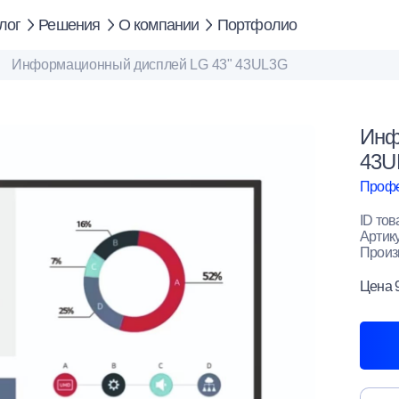
лог
Решения
О компании
Портфолио
Информационный дисплей LG 43" 43UL3G
Инф
43U
Профе
ID тов
Артик
Произ
Цена