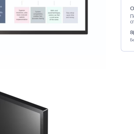
О
П
с
8
Бе