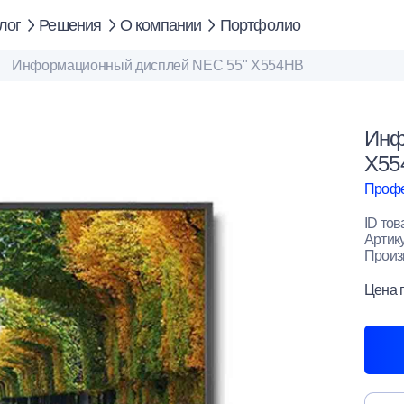
лог
Решения
О компании
Портфолио
Информационный дисплей NEC 55" X554HB
Инф
X55
Профе
ID тов
Артик
Произ
Цена