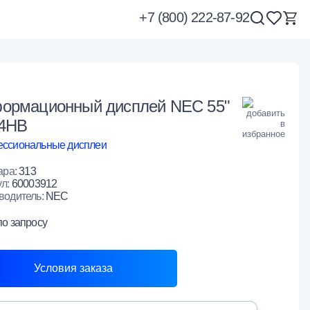
+7 (800) 222-87-92
ормационный дисплей NEC 55"
4HB
ссиональные дисплеи
ара:
313
ул:
60003912
водитель:
NEC
по запросу
Условия заказа