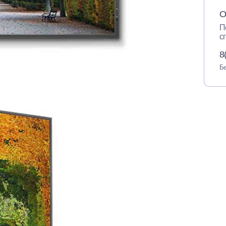
О
П
с
8
Бе