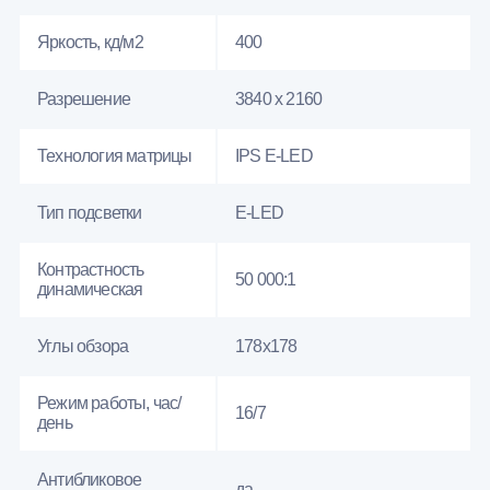
Яркость, кд/м2
400
Разрешение
3840 x 2160
Технология матрицы
IPS E-LED
Тип подсветки
E-LED
Контрастность
50 000:1
динамическая
Углы обзора
178x178
Режим работы, час/
16/7
день
Антибликовое
да