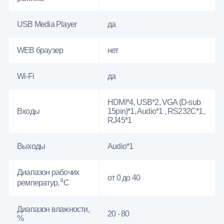
USB Media Player
да
WEB браузер
нет
Wi-Fi
да
HDMI*4, USB*2, VGA (D-sub
Входы
15pin)*1, Audio*1 , RS232С*1,
RJ45*1
Выходы
Audio*1
Диапазон рабочих
от 0 до 40
ремператур, ⁰С
Диапазон влажности,
20 - 80
%