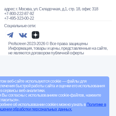
адрес: г. Москва, ул. Складочная, д.1, стр. 18, офис 318
+7-800-222-87-92
+7-495-323-00-22
Социальные сети:
Profscreen 2023-2026 © Все права защищены
Информация, товары и цены, представленные на сайте,
не являются договором публичной оферты
том веб-сайте используются cookie — файлы для
печения быстрой работы сайта и оценки его использования
з сервисы веб-аналитики.
и Вы согласны с использованием cookie-файлов, нажмите
ласиться».
обнее об использовании cookies можно узнать в
Политике в
ошении обработки персональных данных.