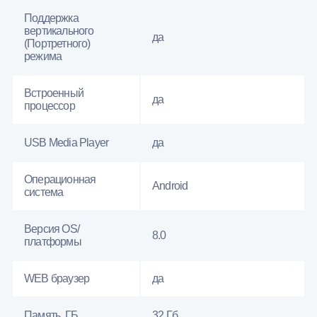
Поддержка
вертикального
да
(Портретного)
режима
Встроенный
да
процессор
USB Media Player
да
Операционная
Android
система
Версия OS/
8.0
платформы
WEB браузер
да
Память, ГБ
32 Гб