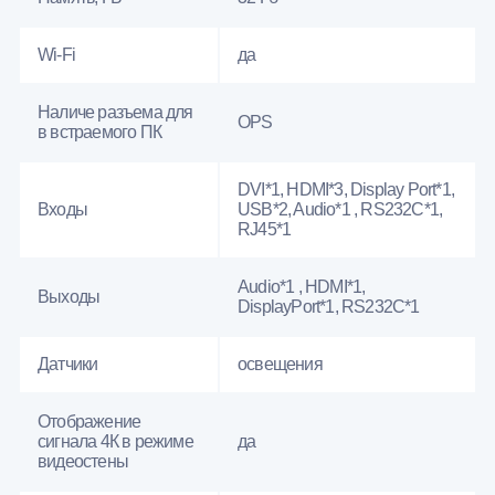
Wi-Fi
да
Наличе разъема для
OPS
в встраемого ПК
DVI*1, HDMI*3, Display Port*1,
Входы
USB*2, Audio*1 , RS232С*1,
RJ45*1
Audio*1 , HDMI*1,
Выходы
DisplayPort*1, RS232С*1
Датчики
освещения
Отображение
сигнала 4К в режиме
да
видеостены