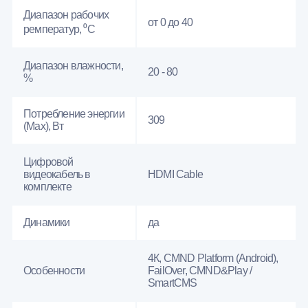
Диапазон рабочих
от 0 до 40
ремператур, ⁰С
Диапазон влажности,
20 - 80
%
Потребление энергии
309
(Max), Вт
Цифровой
видеокабель в
HDMI Cable
комплекте
Динамики
да
4К, CMND Platform (Android),
Особенности
FailOver, CMND&Play /
SmartCMS