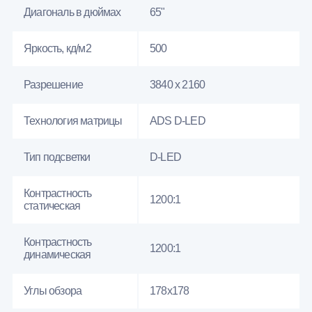
Диагональ в дюймах
65"
Яркость, кд/м2
500
Разрешение
3840 x 2160
Технология матрицы
ADS D-LED
Тип подсветки
D-LED
Контрастность
1200:1
статическая
Контрастность
1200:1
динамическая
Углы обзора
178x178