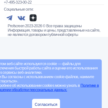
+7-495-323-00-22
Социальные сети:
Profscreen 2023-2026 © Все права защищены
Информация, товары и цены, представленные на сайте,
не являются договором публичной оферты
том веб-сайте используются cookie — файлы для
печения быстрой работы сайта и оценки его использования
з сервисы веб-аналитики.
и Вы согласны с использованием cookie-файлов, нажмите
ласиться».
обнее об использовании cookies можно узнать в
Политике в
ошении обработки персональных данных.
Согласиться