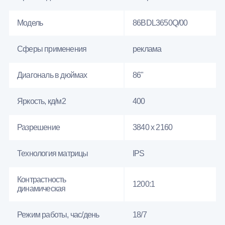
Модель
86BDL3650Q/00
Сферы применения
реклама
Диагональ в дюймах
86"
Яркость, кд/м2
400
Разрешение
3840 x 2160
Технология матрицы
IPS
Контрастность
1200:1
динамическая
Режим работы, час/день
18/7