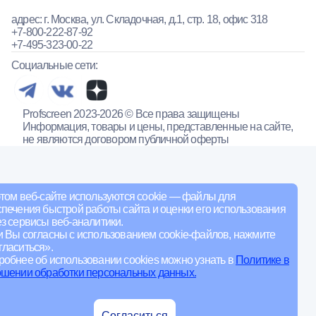
адрес: г. Москва, ул. Складочная, д.1, стр. 18, офис 318
+7-800-222-87-92
+7-495-323-00-22
Социальные сети:
Profscreen 2023-2026 © Все права защищены
Информация, товары и цены, представленные на сайте,
не являются договором публичной оферты
том веб-сайте используются cookie — файлы для
печения быстрой работы сайта и оценки его использования
з сервисы веб-аналитики.
и Вы согласны с использованием cookie-файлов, нажмите
ласиться».
обнее об использовании cookies можно узнать в
Политике в
ошении обработки персональных данных.
Согласиться