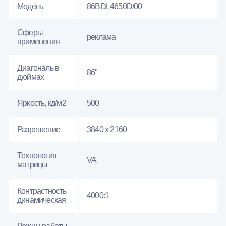
Модель
86BDL4650D/00
Сферы
реклама
применения
Диагональ в
86"
дюймах
Яркость, кд/м2
500
Разрешение
3840 x 2160
Технология
VA
матрицы
Контрастность
4000:1
динамическая