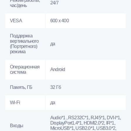
Режим работы,
24/7
час/день
VESA
600 x 400
Поддержка
вертикального
да
(Портретного)
режима
Операционная
Android
система
Память, ГБ
32 Гб
Wi-Fi
да
Audio*1 , RS232С*1, RJ45*1, DVI-I*1,
DisplayPort1.4*1, HDMI2.0*2, IR*1,
Входы
MicroUSB*1, USB2.0*1, USB3.0*2,