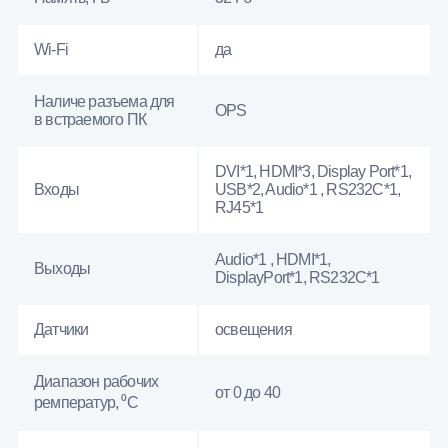
Wi-Fi
да
Наличе разъема для
OPS
в встраемого ПК
DVI*1, HDMI*3, Display Port*1,
Входы
USB*2, Audio*1 , RS232С*1,
RJ45*1
Audio*1 , HDMI*1,
Выходы
DisplayPort*1, RS232С*1
Датчики
освещения
Диапазон рабочих
от 0 до 40
ремператур, ⁰С