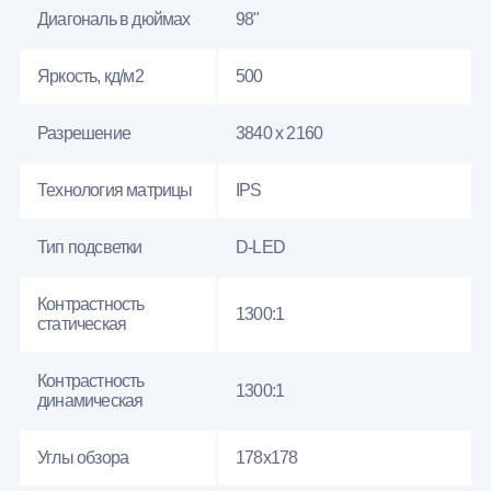
Диагональ в дюймах
98"
Яркость, кд/м2
500
Разрешение
3840 x 2160
Технология матрицы
IPS
Тип подсветки
D-LED
Контрастность
1300:1
статическая
Контрастность
1300:1
динамическая
Углы обзора
178x178