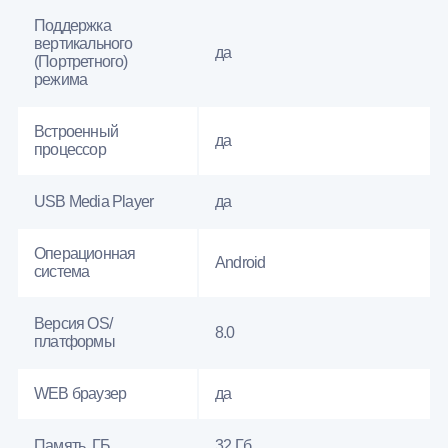
Поддержка
вертикального
да
(Портретного)
режима
Встроенный
да
процессор
USB Media Player
да
Операционная
Android
система
Версия OS/
8.0
платформы
WEB браузер
да
Память, ГБ
32 Гб