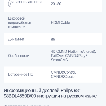
Диапазон влажности,
20 - 80
%
Цифровой
видеокабель в
HDMI Cable
комплекте
Динамики
да
4К, CMND Platform (Android),
Особенности
FailOver, CMND&Play /
SmartCMS
CMND&Control,
Встроенное ПО
CMND&Create
Информационный дисплей Philips 98"
98BDL4550D/00 инструкция на русском языке