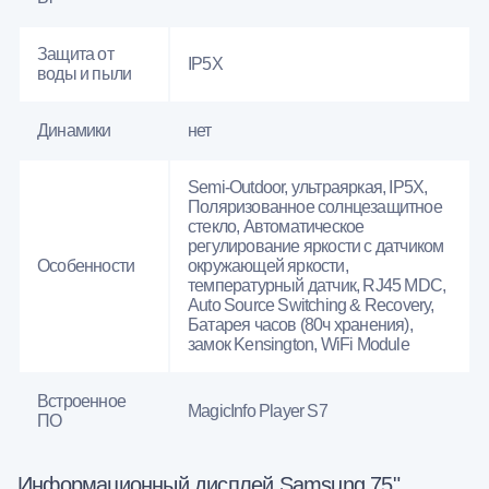
Защита от
IP5X
воды и пыли
Динамики
нет
Semi-Outdoor, ультраяркая, IP5X,
Поляризованное солнцезащитное
стекло, Автоматическое
регулирование яркости с датчиком
Особенности
окружающей яркости,
температурный датчик, RJ45 MDC,
Auto Source Switching & Recovery,
Батарея часов (80ч хранения),
замок Kensington, WiFi Module
Встроенное
MagicInfo Player S7
ПО
Информационный дисплей Samsung 75"