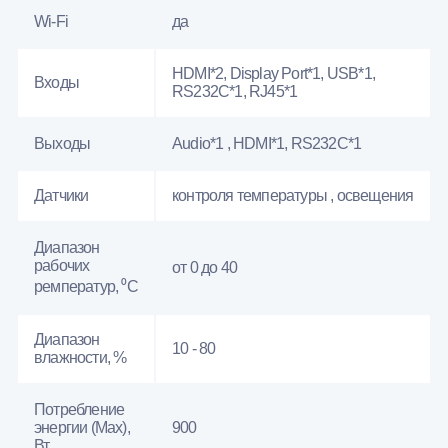
Wi-Fi
да
HDMI*2, Display Port*1, USB*1,
Входы
RS232С*1, RJ45*1
Выходы
Audio*1 , HDMI*1, RS232С*1
Датчики
контроля температуры , освещения
Диапазон
рабочих
от 0 до 40
ремператур, ⁰С
Диапазон
10 - 80
влажности, %
Потребление
энергии (Max),
900
Вт