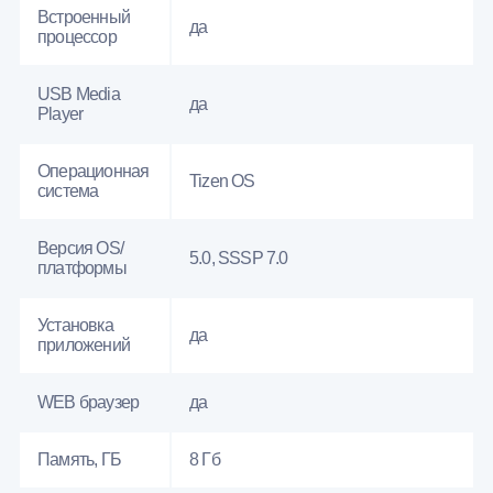
Встроенный
да
процессор
USB Media
да
Player
Операционная
Tizen OS
система
Версия OS/
5.0, SSSP 7.0
платформы
Установка
да
приложений
WEB браузер
да
Память, ГБ
8 Гб