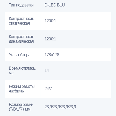
Тип подсветки
D-LED BLU
Контрастность
1200:1
статическая
Контрастность
1200:1
динамическая
Углы обзора
178x178
Время отклика,
14
мс
Режим работы,
24/7
час/день
Размер рамки
23,9/23,9/23,9/23,9
(T/B/L/R), мм