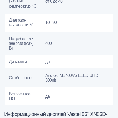
рабочих
от 0 до 40
ремператур, ⁰С
Диапазон
10 - 90
влажности, %
Потребление
энергии (Max),
400
Вт
Динамики
да
Android MB400VS ELED UHD
Особенности
500nit
Встроенное
да
ПО
Информационный дисплей Vestel 86" XN86D-