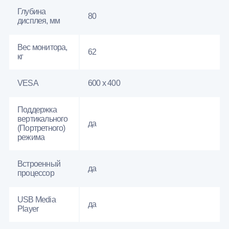
Глубина
80
дисплея, мм
Вес монитора,
62
кг
VESA
600 x 400
Поддержка
вертикального
да
(Портретного)
режима
Встроенный
да
процессор
USB Media
да
Player