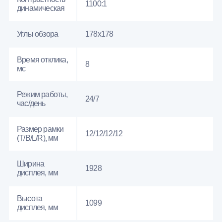
1100:1
динамическая
Углы обзора
178x178
Время отклика,
8
мс
Режим работы,
24/7
час/день
Размер рамки
12/12/12/12
(T/B/L/R), мм
Ширина
1928
дисплея, мм
Высота
1099
дисплея, мм