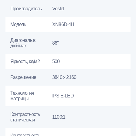
Производитель
Vestel
Модель
XN86D-4H
Диагональ в
86"
дюймах
Яркость, кд/м2
500
Разрешение
3840 x 2160
Технология
IPS E-LED
матрицы
Контрастность
1100:1
статическая
Контрастность