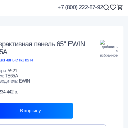
+7 (800) 222-87-92
ерактивная панель 65" EWIN
5A
активные панели
ара:
5521
ул:
TE65A
водитель:
EWIN
234 442 р.
В корзину