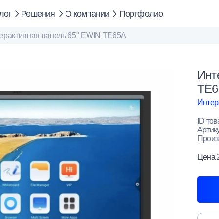
лог
Решения
О компании
Портфолио
ерактивная панель 65" EWIN TE65A
Инт
TE6
Интер
ID тов
Артик
Произ
Цена