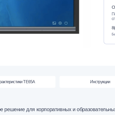
О
П
с
8
Бе
рактеристики TE65A
Инструкции
е решение для корпоративных и образовательны