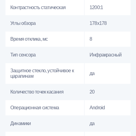
Контрастность статическая
1200:1
Углы обзора
178x178
Время отклика, мс
8
Тип сенсора
Инфракрасный
Защитное стекло, устойчивое к
да
царапинам
Количество точек касания
20
Операционная система
Android
Динамики
да