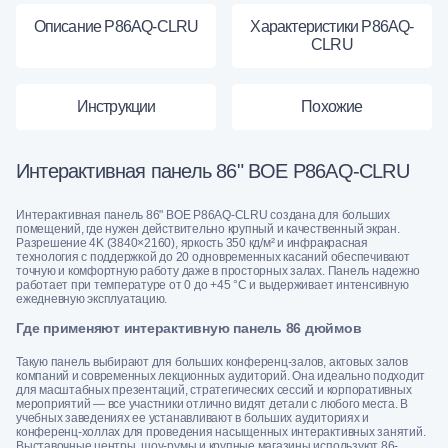
Описание P86AQ-CLRU
Характеристики P86AQ-
CLRU
Инструкции
Похожие
Интерактивная панель 86" BOE P86AQ-CLRU
Интерактивная панель 86" BOE P86AQ-CLRU создана для больших
помещений, где нужен действительно крупный и качественный экран.
Разрешение 4K (3840×2160), яркость 350 кд/м² и инфракрасная
технология с поддержкой до 20 одновременных касаний обеспечивают
точную и комфортную работу даже в просторных залах. Панель надежно
работает при температуре от 0 до +45 °C и выдерживает интенсивную
ежедневную эксплуатацию.
Где применяют интерактивную панель 86 дюймов
Такую панель выбирают для больших конференц-залов, актовых залов
компаний и современных лекционных аудиторий. Она идеально подходит
для масштабных презентаций, стратегических сессий и корпоративных
мероприятий — все участники отлично видят детали с любого места. В
учебных заведениях ее устанавливают в больших аудиториях и
конференц-холлах для проведения насыщенных интерактивных занятий.
Выставочные центры, шоу-румы и крупные магазины используют 86-