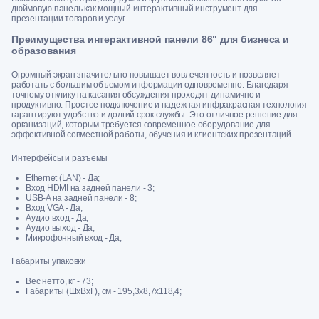
дюймовую панель как мощный интерактивный инструмент для
презентации товаров и услуг.
Преимущества интерактивной панели 86" для бизнеса и
образования
Огромный экран значительно повышает вовлеченность и позволяет
работать с большим объемом информации одновременно. Благодаря
точному отклику на касания обсуждения проходят динамично и
продуктивно. Простое подключение и надежная инфракрасная технология
гарантируют удобство и долгий срок службы. Это отличное решение для
организаций, которым требуется современное оборудование для
эффективной совместной работы, обучения и клиентских презентаций.
Интерфейсы и разъемы
Ethernet (LAN) - Да;
Вход HDMI на задней панели - 3;
USB-A на задней панели - 8;
Вход VGA - Да;
Аудио вход - Да;
Аудио выход - Да;
Микрофонный вход - Да;
Габариты упаковки
Вес нетто, кг - 73;
Габариты (ШxВxГ), см - 195,3x8,7x118,4;