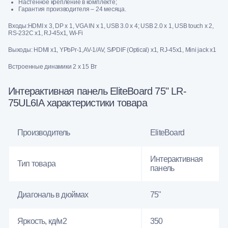
Настенное крепление в комплекте;
Гарантия производителя – 24 месяца.
Входы:HDMI x 3, DP x 1, VGA IN x 1, USB 3.0 x 4; USB 2.0 x 1, USB touch x 2,
RS-232C x1, RJ-45x1, Wi-Fi
Выходы: HDMI x1, YPbPr-1,AV-1/AV, S/PDIF (Optical) x1, RJ-45x1, Mini jack x1
Встроенные динамики 2 x 15 Вт
Интерактивная панель EliteBoard 75" LR-
75UL6IA характеристики товара
Производитель
EliteBoard
Интерактивная
Тип товара
панель
Диагональ в дюймах
75"
Яркость, кд/м2
350