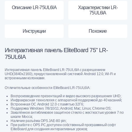
Описание LR-75UL6IA
Характеристики LR-
75UL6IA
Инструкции
Похожие
Интерактивная панель EliteBoard 75" LR-
75UL6IA
Интерактивная панель EliteBoard LR-75UL6IA с разрешением
UHD(3840x2160), предустановленной системой Android 12.0, Wi-Fi и
встроенными колонками.
Отличительные особенности EliteBoard LR-75UL6IA:
Воспроизведение презентаций и видео высокого разрешения UHD;
Инфракрасная технология с аппаратной поддержкой до 40 касаний;
Встроенная ОС Android 12.0 c памятью 32Гб;
Поддержка Windows 7/8/10/11; Android; Mac; Linux; Chrome OS;
Закалённое антибликовое защитное стекло с жесткостью уровня 7 по
шкале Мосса;
Наличие разъёма OPS JAE-80 pin;
При работе с OPS PC доступен собственный программный софт
EliteBoard для создания интерактивных уроков;