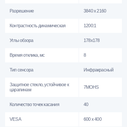
Разрешение
3840 x 2160
Контрастность динамическая
1200:1
Углы обзора
178x178
Время отклика, мс
8
Тип сенсора
Инфракрасный
Защитное стекло, устойчивое к
7MOHS
царапинам
Количество точек касания
40
VESA
600 x 400