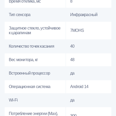
Время отклика, мс
8
Тип сенсора
Инфракрасный
Защитное стекло, устойчивое
7MOHS
к царапинам
Количество точек касания
40
Вес монитора, кг
48
Встроенный процессор
да
Операционная система
Android 14
Wi-Fi
да
Потребление энергии (Max),
300