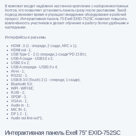
В комплект входит надёжное настенное крепление с набором монтажных
болтов, что позволяет установить панель сразу после распаковки. Такой
подход экономит время и упрощает внедрение оборудования в рабочий
процесс. Интерактивная панель 75 Exell EXID-752SC помогает повысить
вовлечённость участников и делает обучение и работу более удобными и
наглядными.
Интерфейсы и разъемы
HDMI - 3 (1 - спереди, 2 сзади, ARC х 1);
HDMI out - 1;
USB Type C - 2 (1-спереди,1-сзади*PD 15 Вт);
USB-A сзади - USB3.0 х 2;
USB2.0 х 2;
USB-A спереди - USB3.0 х 4;
AV-in - 1;
RS232 - 1;
USB-B 3.0 (Touch) 2 (1 - спереди, 1 сзади);
Bluetooth 5.0;
WIFI - WIFI 6E;
RJ45 - 2;
SPDIF - 1;
VGA in - 1;
Audio in - 1;
MIC IN -1;
DP 1.2 - 1;
Audio out line out*1;
Интерактивная панель Exell 75" EXID-752SC