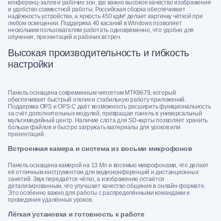
конференц-залов и рабочих зон, где важно высокое качество изображения
и удобство совместной работы. Российская сборка обеспечивает
надёжность устройства, а яркость 450 кд/м² делает картинку чёткой при
любом освещении. Поддержка 40 касаний в Windows позволяет
нескольким пользователям работать одновременно, что удобно для
обучения, презентаций и рабочих встреч.
Высокая производительность и гибкость
настройки
Панель оснащена современным чипсетом MTK9679, который
обеспечивает быстрый отклик и стабильную работу приложений.
Поддержка OPS и OPS-C даёт возможность расширить функциональность
за счёт дополнительных модулей, превращая панель в универсальный
мультимедийный центр. Наличие слота для SD-карты позволяет хранить
больше файлов и быстро загружать материалы для уроков или
презентаций.
Встроенная камера и система из восьми микрофонов
Панель оснащена камерой на 13 Мп и восемью микрофонами, что делает
её отличным инструментом для видеоконференций и дистанционных
занятий. Звук передаётся чётко, а изображение остаётся
детализированным, что улучшает качество общения в онлайн-формате.
Это особенно важно для работы с распределёнными командами и
проведения удалённых уроков.
Лёгкая установка и готовность к работе