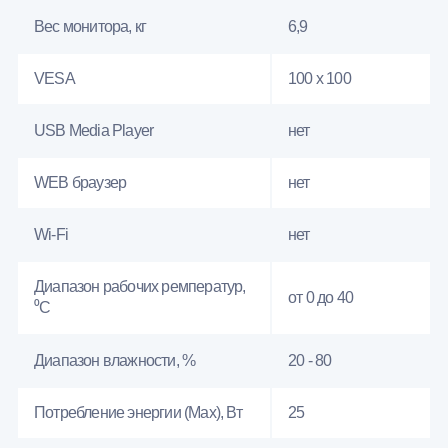
Вес монитора, кг
6,9
VESA
100 x 100
USB Media Player
нет
WEB браузер
нет
Wi-Fi
нет
Диапазон рабочих ремператур,
от 0 до 40
⁰С
Диапазон влажности, %
20 - 80
Потребление энергии (Max), Вт
25