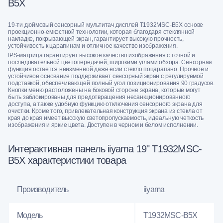
B5X
19-ти дюймовый сенсорный мультитач дисплей T1932MSC-B5X основе
проекционно-емкостной технологии, которая благодаря стеклянной
накладке, покрывающей экран, гарантирует высокую прочность,
устойчивость к царапинам и отличное качество изображения.
IPS-матрица гарантирует высокое качество изображения с точной и
последовательной цветопередачей, широкими углами обзора. Сенсорная
функция остается неизменной даже если стекло поцарапано. Прочное и
устойчивое основание поддерживает сенсорный экран с регулируемой
подставкой, обеспечивающей полный угол позиционирования 90 градусов.
Кнопки меню расположены на боковой стороне экрана, которые могут
быть заблокированы для предотвращения несанкционированного
доступа, а также удобную функцию отключения сенсорного экрана для
очистки. Кроме того, привлекательная конструкция экрана из стекла от
края до края имеет высокую светопропускаемость, идеальную четкость
изображения и яркие цвета. Доступен в черном и белом исполнении.
Интерактивная панель iiyama 19" T1932MSC-
B5X характеристики товара
Производитель
iiyama
Модель
T1932MSC-B5X