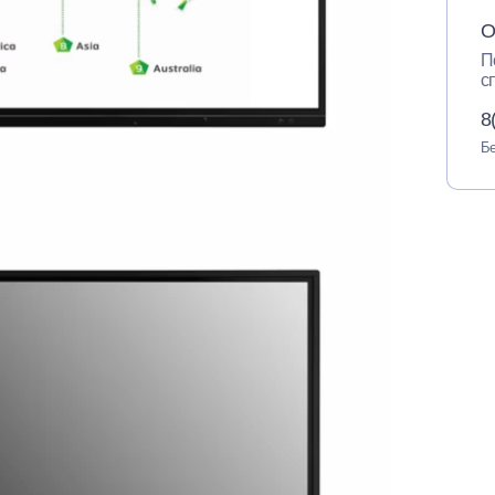
О
П
с
8
Бе