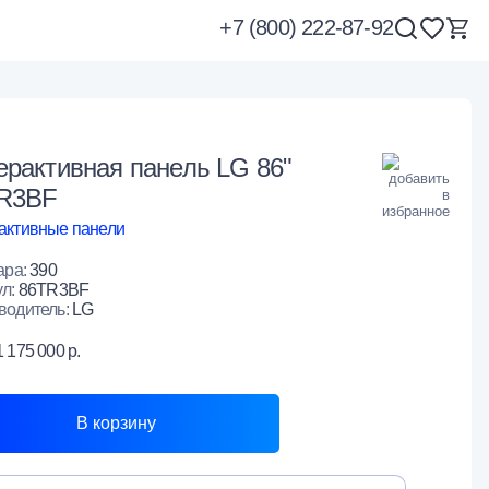
+7 (800) 222-87-92
ерактивная панель LG 86"
R3BF
активные панели
ара:
390
ул:
86TR3BF
водитель:
LG
1 175 000 р.
В корзину