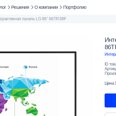
лог
Решения
О компании
Портфолио
ерактивная панель LG 86" 86TR3BF
Инт
86T
Интер
ID тов
Артик
Произ
Цена