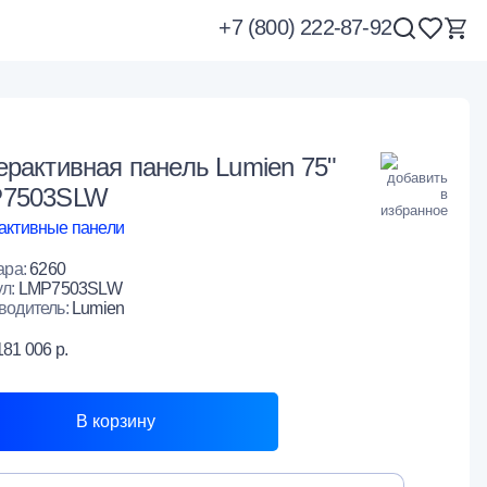
+7 (800) 222-87-92
ерактивная панель Lumien 75"
7503SLW
активные панели
ара:
6260
ул:
LMP7503SLW
водитель:
Lumien
181 006 р.
В корзину