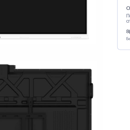
О
П
с
8
Бе