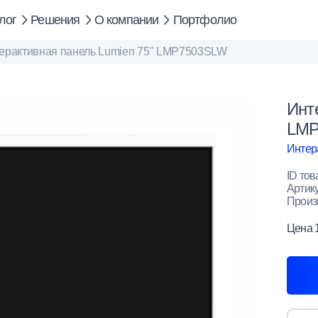
лог
Решения
О компании
Портфолио
ерактивная панель Lumien 75" LMP7503SLW
Инт
LMP
Интер
ID тов
Артик
Произ
Цена