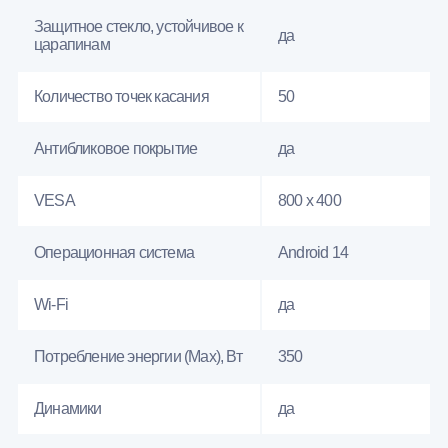
Защитное стекло, устойчивое к
да
царапинам
Количество точек касания
50
Антибликовое покрытие
да
VESA
800 x 400
Операционная система
Android 14
Wi-Fi
да
Потребление энергии (Max), Вт
350
Динамики
да