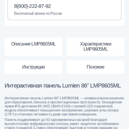
8(800)-222-87-92
Бесплатный звонок по России
Описание LMP8605ML
Характеристики
LMP8605ML
Инструкции
Похожие
Интерактивная панель Lumien 86" LMP8605ML
Интерактивная панель Lumien 86" LMP8605ML — универсальное решение
для образования, бизнеса и презентационных пространств. Оснащённая
ярким IPS-дисплеем 4K UHD (3840×2160) с прямой LED-подсветкой,
модель обеспечивает насыщенное изображение, широкие углы обзора
(178°) и отличную читаемость даже при ярком освещении.
Панель поддерживает до 50 одновременных касаний благодаря
высокоточному инфракрасному сенсору, имеет защитное антибликовое
стекло толщиной 3,2 мм и обеспечивает быструю и точную реакцию на