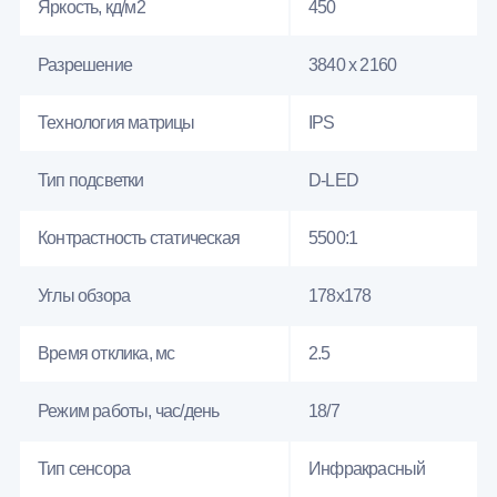
Яркость, кд/м2
450
Разрешение
3840 x 2160
Технология матрицы
IPS
Тип подсветки
D-LED
Контрастность статическая
5500:1
Углы обзора
178x178
Время отклика, мс
2.5
Режим работы, час/день
18/7
Тип сенсора
Инфракрасный