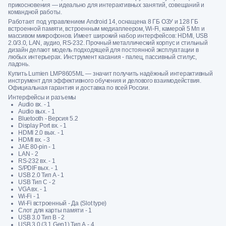
прикосновения — идеально для интерактивных занятий, совещаний и
командной работы.
Работает под управлением Android 14, оснащена 8 ГБ ОЗУ и 128 ГБ
встроенной памяти, встроенным медиаплеером, Wi‑Fi, камерой 5 Мп и
массивом микрофонов. Имеет широкий набор интерфейсов: HDMI, USB
2.0/3.0, LAN, аудио, RS-232. Прочный металлический корпус и стильный
дизайн делают модель подходящей для постоянной эксплуатации в
любых интерьерах. Инструмент касания - палец, пассивный стилус,
ладонь.
Купить Lumien LMP8605ML — значит получить надёжный интерактивный
инструмент для эффективного обучения и делового взаимодействия.
Официальная гарантия и доставка по всей России.
Интерфейсы и разъемы
Audio вх. - 1
Audio вых. - 1
Bluetooth - Версия 5.2
Display Port вх. - 1
HDMI 2.0 вых. - 1
HDMI вх. - 3
JAE 80-pin - 1
LAN - 2
RS-232 вх. - 1
S/PDIF вых. - 1
USB 2.0 Тип A - 1
USB Тип С - 2
VGA вх. - 1
Wi-Fi - 1
Wi-Fi встроенный - Да (Slot type)
Слот для карты памяти - 1
USB 3.0 Тип В - 2
USB 3.0 (3.1 Gen1) Тип А - 4