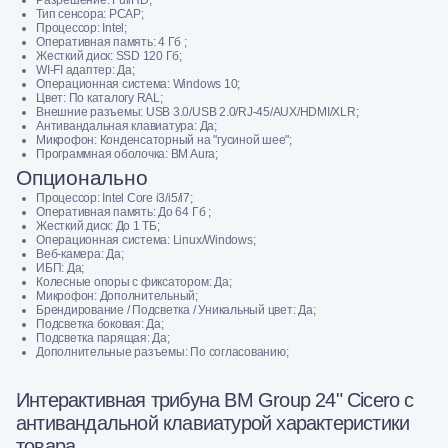
Тип сенсора: PCAP;
Процессор: Intel;
Оперативная память: 4 Гб ;
Жесткий диск: SSD 120 Гб;
WI-FI адаптер: Да;
Операционная система: Windows 10;
Цвет: По каталогу RAL;
Внешние разъемы: USB 3.0/USB 2.0/RJ-45/AUX/HDMI/XLR;
Антивандальная клавиатура: Да;
Микрофон: Конденсаторный на "гусиной шее";
Программнaя oбoлочка: BM Aura;
Опционально
Процессор: Intel Core i3/i5/i7;
Оперативная память: До 64 Гб ;
Жесткий диск: До 1 ТБ;
Операционная система: Linux/Windows;
Веб-камера: Да;
ИБП: Да;
Колесные опоры с фиксатором: Да;
Микрофон: Дополнительный;
Брендирование / Подсветка / Уникальный цвет: Да;
Подсветка боковая: Да;
Подсветка парящая: Да;
Дополнительные разъемы: По согласованию;
Интерактивная трибуна BM Group 24" Cicero с
антивандальной клавиатурой характеристики
товара