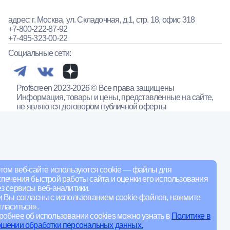
адрес: г. Москва, ул. Складочная, д.1, стр. 18, офис 318
+7-800-222-87-92
+7-495-323-00-22
Социальные сети:
Profscreen 2023-2026 © Все права защищены
Информация, товары и цены, представленные на сайте,
не являются договором публичной оферты
том веб-сайте используются cookie — файлы для
печения быстрой работы сайта и оценки его использования
з сервисы веб-аналитики.
и Вы согласны с использованием cookie-файлов, нажмите
ласиться».
обнее об использовании cookies можно узнать в
Политике в
ошении обработки персональных данных.