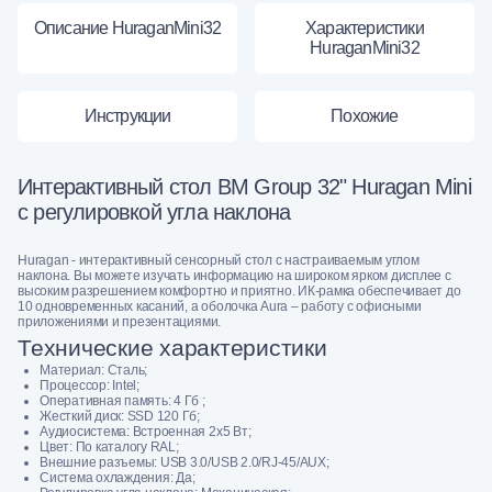
Описание HuraganMini32
Характеристики
HuraganMini32
Инструкции
Похожие
Интерактивный стол BM Group 32" Huragan Mini
с регулировкой угла наклона
Huragan - интерактивный сенсорный стол с настраиваемым углом
наклона. Вы можете изучать информацию на широком ярком дисплее с
высоким разрешением комфортно и приятно. ИК-рамка обеспечивает до
10 одновременных касаний, а оболочка Aura – работу с офисными
приложениями и презентациями.
Технические характеристики
Материал: Сталь;
Процессор: Intel;
Оперативная память: 4 Гб ;
Жесткий диск: SSD 120 Гб;
Аудиосистема: Встроенная 2х5 Вт;
Цвет: По каталогу RAL;
Внешние разъемы: USB 3.0/USB 2.0/RJ-45/AUX;
Система охлаждения: Да;