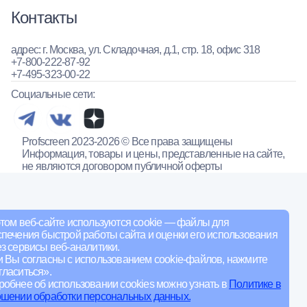
Контакты
адрес: г. Москва, ул. Складочная, д.1, стр. 18, офис 318
+7-800-222-87-92
+7-495-323-00-22
Социальные сети:
Profscreen 2023-2026 © Все права защищены
Информация, товары и цены, представленные на сайте,
не являются договором публичной оферты
том веб-сайте используются cookie — файлы для
печения быстрой работы сайта и оценки его использования
з сервисы веб-аналитики.
и Вы согласны с использованием cookie-файлов, нажмите
ласиться».
обнее об использовании cookies можно узнать в
Политике в
ошении обработки персональных данных.