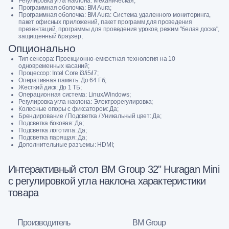
Регулировка угла наклона: Механическая;
Программнaя oбoлочка: BM Aura;
Программная оболочка: BM Aura: Система удаленного мониторинга,
пакет офисных приложений, пакет программ для проведения
презентаций, программы для проведения уроков, режим "белая доска",
защищенный браузер;
Опционально
Тип сенсора: Проекционно-емкостная технология на 10
одновременных касаний;
Процессор: Intel Core i3/i5/i7;
Оперативная память: До 64 Гб;
Жесткий диск: До 1 ТБ;
Операционная система: Linux/Windows;
Регулировка угла наклона: Электрорегулировка;
Колесные опоры с фиксатором: Да;
Брендирование / Подсветка / Уникальный цвет: Да;
Подсветка боковая: Да;
Подсветка логотипа: Да;
Подсветка парящая: Да;
Дополнительные разъемы: HDMI;
Интерактивный стол BM Group 32" Huragan Mini
с регулировкой угла наклона характеристики
товара
Производитель
BM Group