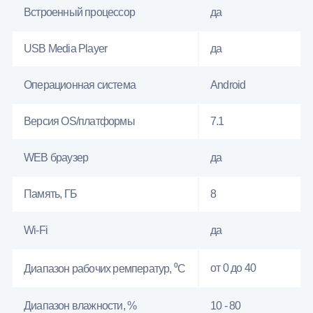
Встроенный процессор
да
USB Media Player
да
Операционная система
Android
Версия OS/платформы
7.1
WEB браузер
да
Память, ГБ
8
Wi-Fi
да
от 0 до 40
Диапазон рабочих ремператур, ⁰С
Диапазон влажности, %
10 - 80