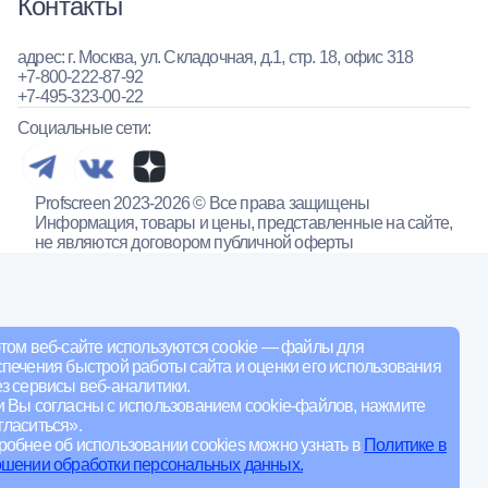
Контакты
адрес: г. Москва, ул. Складочная, д.1, стр. 18, офис 318
+7-800-222-87-92
+7-495-323-00-22
Социальные сети:
Profscreen 2023-2026 © Все права защищены
Информация, товары и цены, представленные на сайте,
не являются договором публичной оферты
том веб-сайте используются cookie — файлы для
печения быстрой работы сайта и оценки его использования
з сервисы веб-аналитики.
и Вы согласны с использованием cookie-файлов, нажмите
ласиться».
обнее об использовании cookies можно узнать в
Политике в
ошении обработки персональных данных.