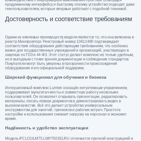
продуманному интерфейсу и быстрому отклику устройство подходит даже
тем пользователям, которые впервые работают с подобной техникой.
Достоверность и соответствие требованиям
Одним из ключевых преимуществ модели является то, что она включена в
реестр Минпромторг. Реестровый номер 10612480 подтверждает
соответствие оборудования действующим требованиям, что особенно
важно для государственных учреждений и организаций, участвующих в
закупках по ГОЗ и 44-ФЗ. Этот статус делает комплекс не только удобным,
но и выгодным с точки зрения документации и соблюдения стандартов.
Покупатели могут быть уверены в прозрачности происхождения
оборудования и его официальной поддержке.
Широкий функционал для обучения и бизнеса
Интерактивный комплекс Lumien оснащён интуитивным управлением,
поддерживает мультитач-жесты и совместную работу нескольких
пользователей. Он позволяет открывать презентации, редактировать
материалы, писать поверх документов и демонстрировать видео в
высоком качестве. Всё это делает устройство универсальным
инструментом для занятий, тренингов и рабочих встреч. Простота
настройки и использования снижает нагрузку на персонал и экономит
время.
Надёжность и удобство эксплуатации
Модель IFCLO1ILM75 LMP7503ELRU отличается прочной конструкцией и