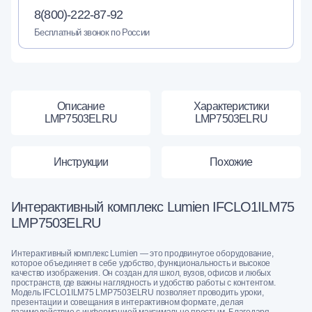
8(800)-222-87-92
Бесплатный звонок по России
Описание
Характеристики
LМP7503ELRU
LМP7503ELRU
Инструкции
Похожие
Интерактивный комплекс Lumien IFCLO1ILM75
LMP7503ELRU
Интерактивный комплекс Lumien — это продвинутое оборудование,
которое объединяет в себе удобство, функциональность и высокое
качество изображения. Он создан для школ, вузов, офисов и любых
пространств, где важны наглядность и удобство работы с контентом.
Модель IFCLO1ILM75 LMP7503ELRU позволяет проводить уроки,
презентации и совещания в интерактивном формате, делая
взаимодействие с информацией максимально простым. Благодаря