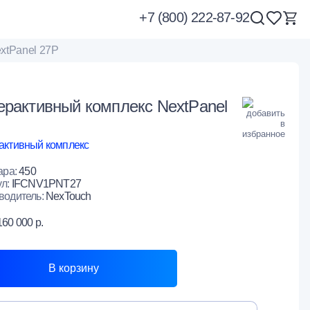
+7 (800) 222-87-92
xtPanel 27P
ерактивный комплекс NextPanel
активный комплекс
ара:
450
ул:
IFCNV1PNT27
водитель:
NexTouch
160 000 р.
В корзину