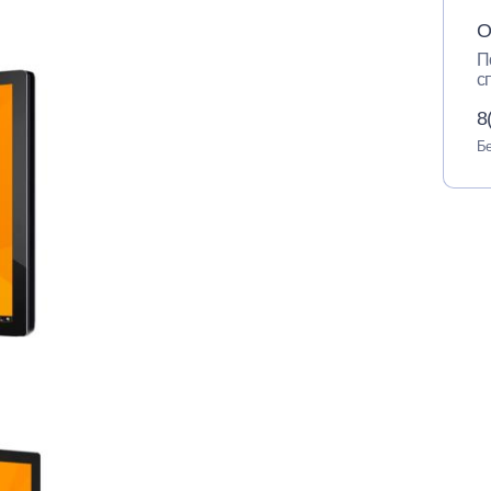
О
П
с
8
Бе