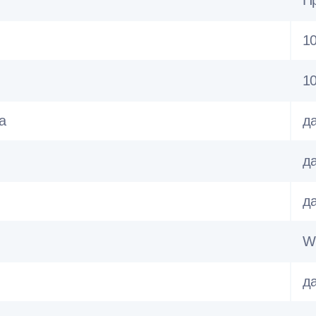
П
1
10
а
д
д
д
W
д