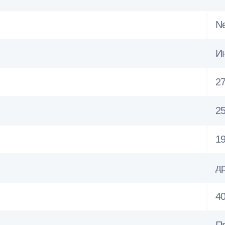
Ne
И
27
2
19
д
40