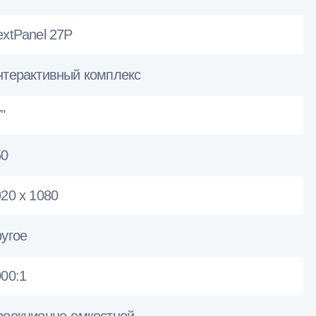
xtPanel 27P
нтерактивный комплекс
"
50
20 x 1080
ругое
00:1