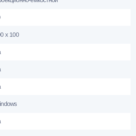
роекционно-емкостной
0
0 x 100
а
а
а
indows
а