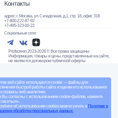
Контакты
адрес: г. Москва, ул. Складочная, д.1, стр. 18, офис 318
+7-800-222-87-92
+7-495-323-00-22
Социальные сети:
Profscreen 2023-2026 © Все права защищены
Информация, товары и цены, представленные на сайте,
не являются договором публичной оферты
том веб-сайте используются cookie — файлы для
печения быстрой работы сайта и оценки его использования
з сервисы веб-аналитики.
и Вы согласны с использованием cookie-файлов, нажмите
ласиться».
обнее об использовании cookies можно узнать в
Политике в
ошении обработки персональных данных.