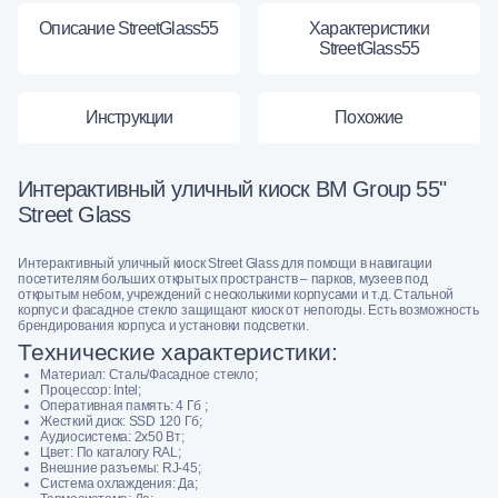
Описание StreetGlass55
Характеристики
StreetGlass55
Инструкции
Похожие
Интерактивный уличный киоск BM Group 55"
Street Glass
Интерактивный уличный киоск Street Glass для помощи в навигации
посетителям больших открытых пространств – парков, музеев под
открытым небом, учреждений с несколькими корпусами и т.д. Стальной
корпус и фасадное стекло защищают киоск от непогоды. Есть возможность
брендирования корпуса и установки подсветки.
Технические характеристики:
Материал: Сталь/Фасадное стекло;
Процессор: Intel;
Оперативная память: 4 Гб ;
Жесткий диск: SSD 120 Гб;
Аудиосистема: 2х50 Вт;
Цвет: По каталогу RAL;
Внешние разъемы: RJ-45;
Система охлаждения: Да;