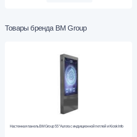
Товары бренда BM Group
Настенная панель BM Group 55" Aurora с индукционной петлей и Kiosk Info