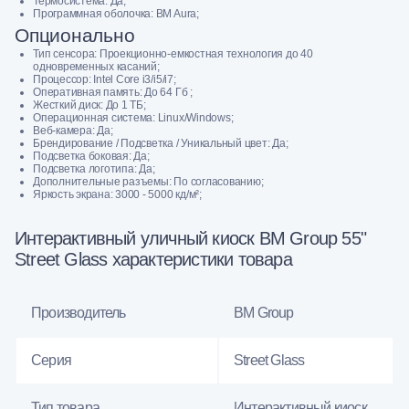
Термосистема: Да;
Программнaя oбoлочка: BM Aura;
Опционально
Тип сенсора: Проекционно-емкостная технология до 40
одновременных касаний;
Процессор: Intel Core i3/i5/i7;
Оперативная память: До 64 Гб ;
Жесткий диск: До 1 ТБ;
Операционная система: Linux/Windows;
Веб-камера: Да;
Брендирование / Подсветка / Уникальный цвет: Да;
Подсветка боковая: Да;
Подсветка логотипа: Да;
Дополнительные разъемы: По согласованию;
Яркость экрана: 3000 - 5000 кд/м²;
Интерактивный уличный киоск BM Group 55"
Street Glass характеристики товара
Производитель
BM Group
Серия
Street Glass
Тип товара
Интерактивный киоск