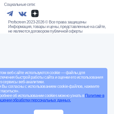
Социальные сети:
Profscreen 2023-2026 © Все права защищены
Информация, товары и цены, представленные на сайте,
не являются договором публичной оферты
том веб-сайте используются cookie — файлы для
печения быстрой работы сайта и оценки его использования
з сервисы веб-аналитики.
и Вы согласны с использованием cookie-файлов, нажмите
ласиться».
обнее об использовании cookies можно узнать в
Политике в
ошении обработки персональных данных.