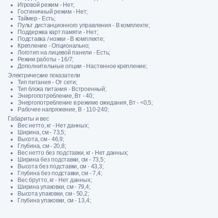
Игровой режим - Нет;
Гостиничный режим - Нет;
Таймер - Есть;
Пульт дистанционного управления - В комплекте;
Поддержка карт памяти - Нет;
Подставка / ножки - В комплекте;
Крепление - Опционально;
Логотип на лицевой панели - Есть;
Режим работы - 16/7;
Дополнительные опции - Настенное крепление;
Электрические показатели
Тип питания - От сети;
Тип блока питания - Встроенный;
Энергопотребление, Вт - 40;
Энергопотребление в режиме ожидания, Вт - <0,5;
Рабочее напряжение, В - 110-240;
Габариты и вес
Вес нетто, кг - Нет данных;
Ширина, см - 73,5;
Высота, см - 46,9;
Глубина, см - 20,8;
Вес нетто без подставки, кг - Нет данных;
Ширина без подставки, см - 73,5;
Высота без подставки, см - 43,3;
Глубина без подставки, см - 7,4;
Вес брутто, кг - Нет данных;
Ширина упаковки, см - 79,4;
Высота упаковки, см - 50,2;
Глубина упаковки, см - 13,4;