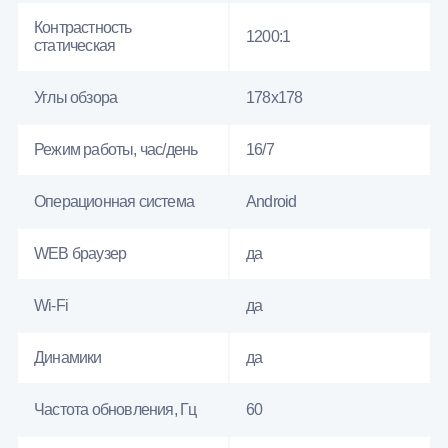
Контрастность
1200:1
статическая
Углы обзора
178x178
Режим работы, час/день
16/7
Операционная система
Android
WEB браузер
да
Wi-Fi
да
Динамики
да
Частота обновления, Гц
60