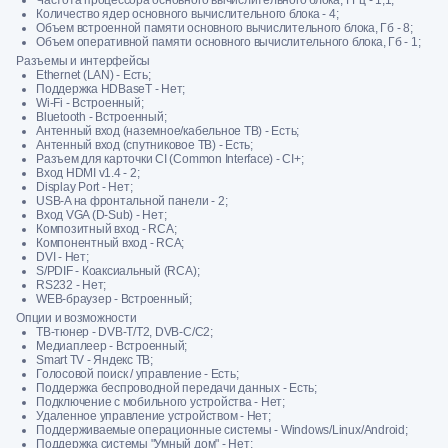
Частота процессора основного вычислительного блока, ГГц - 1,1;
Количество ядер основного вычислительного блока - 4;
Объем встроенной памяти основного вычислительного блока, Гб - 8;
Объем оперативной памяти основного вычислительного блока, Гб - 1;
Разъемы и интерфейсы
Ethernet (LAN) - Есть;
Поддержка HDBaseT - Нет;
Wi-Fi - Встроенный;
Bluetooth - Встроенный;
Антенный вход (наземное/кабельное ТВ) - Есть;
Антенный вход (спутниковое ТВ) - Есть;
Разъем для карточки CI (Common Interface) - CI+;
Вход HDMI v1.4 - 2;
Display Port - Нет;
USB-A на фронтальной панели - 2;
Вход VGA (D-Sub) - Нет;
Композитный вход - RCA;
Компонентный вход - RCA;
DVI - Нет;
S/PDIF - Коаксиальный (RCA);
RS232 - Нет;
WEB-браузер - Встроенный;
Опции и возможности
ТВ-тюнер - DVB-T/T2, DVB-C/C2;
Медиаплеер - Встроенный;
Smart TV - Яндекс ТВ;
Голосовой поиск / управление - Есть;
Поддержка беспроводной передачи данных - Есть;
Подключение с мобильного устройства - Нет;
Удаленное управление устройством - Нет;
Поддерживаемые операционные системы - Windows/Linux/Android;
Поддержка системы "Умный дом" - Нет;