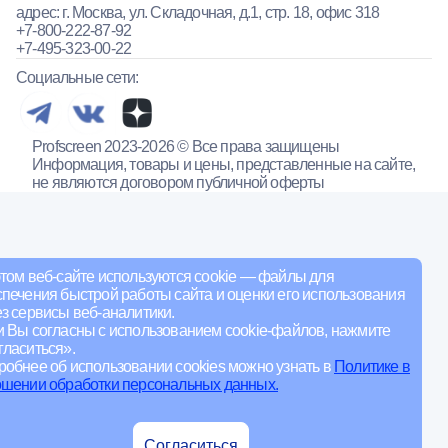
адрес: г. Москва, ул. Складочная, д.1, стр. 18, офис 318
+7-800-222-87-92
+7-495-323-00-22
Социальные сети:
Profscreen 2023-2026 © Все права защищены
Информация, товары и цены, представленные на сайте,
не являются договором публичной оферты
том веб-сайте используются cookie — файлы для
печения быстрой работы сайта и оценки его использования
з сервисы веб-аналитики.
и Вы согласны с использованием cookie-файлов, нажмите
ласиться».
обнее об использовании cookies можно узнать в
Политике в
ошении обработки персональных данных.
Согласиться