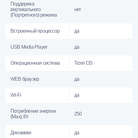
Поддержка
вертикального
нет
(Портретного) режима
Встроенный процессор
да
USB Media Player
да
Операционная система
Tizen OS
WEB браузер
да
Wi-Fi
да
Потребление энергии
250
(Max), Вт
Динамики
да