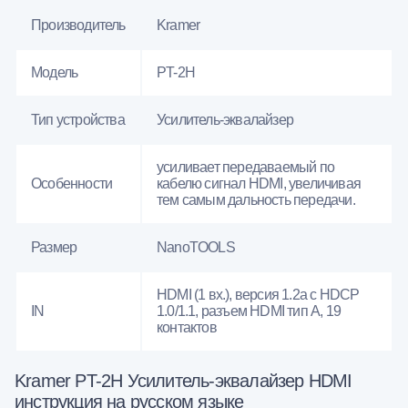
Производитель
Kramer
Модель
PT-2H
Тип устройства
Усилитель-эквалайзер
усиливает передаваемый по
Особенности
кабелю сигнал HDMI, увеличивая
тем самым дальность передачи.
Размер
NanoTOOLS
HDMI (1 вх.), версия 1.2a с HDCP
IN
1.0/1.1, разъем HDMI тип А, 19
контактов
Kramer PT-2H Усилитель-эквалайзер HDMI
инструкция на русском языке