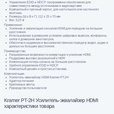
Управление EDID и HDCP: программное обеспечение для
совместимости между источниками и видеокартами
Компактный и прочный корпус: для настольного или настенного
монтажа.
Размеры (Ш х В х Г): 112 х 25 х 70 мм
Вес: 0,25 кг
Применение:
Усиление и эквализация сигналов HDMI для передачи на большие
расстояния.
Использование в домашних условиях цифровых вывесок, конференц-
залов и домашних кинотеатров.
Обеспечьте надежную и высококачественную передачу видео, аудио и
данных на большие расстояния.
Преимущества:
Расширенные возможности коммутации и усиления HDMI.
Поддержка высоких разрешений и HDR.
Компенсация потерь сигнала на больших расстояниях.
Удобное управление EDID и HDCP.
Компактный дизайн и простая установка.
Комплектация:
Усилитель-эквалайзер HDMI Kramer PT-2H
Адаптер питания
Крепежные винты
Руководство пользователя
Kramer PT-2H Усилитель-эквалайзер HDMI
характеристики товара