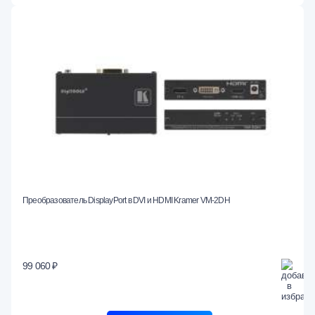
Преобразователь DisplayPort в DVI и HDMI Kramer VM-2DH
99 060 ₽