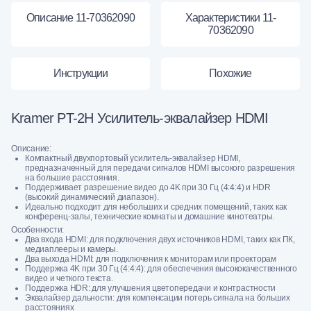
Описание 11-70362090
Характеристики 11-
70362090
Инструкции
Похожие
Kramer PT-2H Усилитель-эквалайзер HDMI
Описание:
Компактный двухпортовый усилитель-эквалайзер HDMI,
предназначенный для передачи сигналов HDMI высокого разрешения
на большие расстояния.
Поддерживает разрешение видео до 4K при 30 Гц (4:4:4) и HDR
(высокий динамический диапазон).
Идеально подходит для небольших и средних помещений, таких как
конференц-залы, технические комнаты и домашние кинотеатры.
Особенности:
Два входа HDMI: для подключения двух источников HDMI, таких как ПК,
медиаплееры и камеры.
Два выхода HDMI: для подключения к мониторам или проекторам
Поддержка 4K при 30 Гц (4:4:4): для обеспечения высококачественного
видео и четкого текста.
Поддержка HDR: для улучшения цветопередачи и контрастности
Эквалайзер дальности: для компенсации потерь сигнала на больших
расстояниях