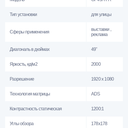
Тип установки
для улицы
выставки ,
Сферы применения
реклама
Диагональ в дюймах
49"
Яркость, кд/м2
2000
Разрешение
1920 x 1080
Технология матрицы
ADS
Контрастность статическая
1200:1
Углы обзора
178x178