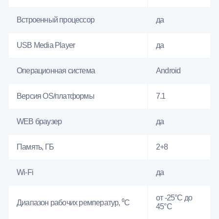
Встроенный процессор
да
USB Media Player
да
Операционная система
Android
Версия OS/платформы
7.1
WEB браузер
да
Память, ГБ
2+8
Wi-Fi
да
от -25°C до
Диапазон рабочих ремператур, ⁰С
45°C