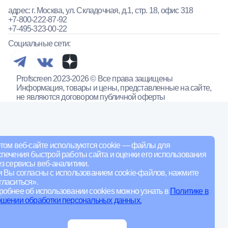
адрес: г. Москва, ул. Складочная, д.1, стр. 18, офис 318
+7-800-222-87-92
+7-495-323-00-22
Социальные сети:
Profscreen 2023-2026 © Все права защищены
Информация, товары и цены, представленные на сайте,
не являются договором публичной оферты
том веб-сайте используются cookie — файлы для
печения быстрой работы сайта и оценки его использования
з сервисы веб-аналитики.
и Вы согласны с использованием cookie-файлов, нажмите
ласиться».
обнее об использовании cookies можно узнать в
Политике в
ошении обработки персональных данных.