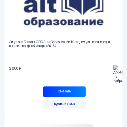
Лицензия Базальт СПО Альт Образование 10 академ. для сред. спец. и
высшего проф. образ арх.x86_64
3 000 ₽
Заказать
Купить в 1 клик