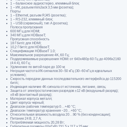
1 – балансное аудиостерео, клеммный блок;
1 – ИК, разъем miniJack 3,5 мм (розетка);
Порты
1 – Ethernet, разъем RJ45 (розетка);
1 – RS-232, клеммный блок;
1 – USB (сервисный), тип A (розетка);
Полоса пропускания
600 МГц для HDMI;
340 МГц для HDBaseT;
Пропускная способность
18 Гбит/с для HDMI;
10,2 Гбит/с для HDBaseT;
Спецификации HDBaseT 1.0;
Максимальное разрешение 4K, 60 Гц;
Поддерживаемые разрешения HDMI: от 640x480p 60 Гц до 4096x2160
(4:4:4), 60 Гц;
Удлинение по витой паре до 100 м;
Несущая частота ИК-сигналов 30–50 кГц (30–60 кГц в идеальных
условиях);
Скорость передачи данных последовательного интерфейса до 115200
бит/с;
Индикация наличие 4K-сигнала от источника, питание, связь;
Защита от электростатических разрядов ±12 кВ (воздушный разряд);
±8 кВ (контактный разряд);
Материал корпуса металл;
Цвет корпуса черный;
Диапазон рабочих температур 0…+40 °C;
Диапазон температур хранения −20…+60 °C;
Относительная влажность воздуха 20…90 % (без конденсации);
Питание 24 В, 2,7 А;
Потребляемая мощность 20,28 Вт;
Габаритные размеры (ШxГxВ) 231,5 x 117 x 25 мм;