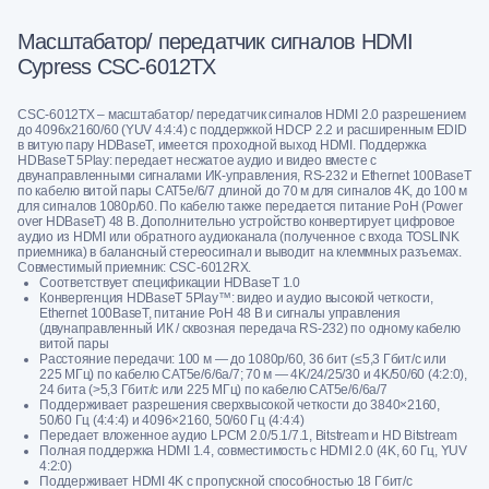
Масштабатор/ передатчик сигналов HDMI
Cypress CSC-6012TX
CSC-6012TX – масштабатор/ передатчик сигналов HDMI 2.0 разрешением
до 4096x2160/60 (YUV 4:4:4) с поддержкой HDCP 2.2 и расширенным EDID
в витую пару HDBaseT, имеется проходной выход HDMI. Поддержка
HDBaseT 5Play: передает несжатое аудио и видео вместе с
двунаправленными сигналами ИК-управления, RS-232 и Ethernet 100BaseT
по кабелю витой пары CAT5е/6/7 длиной до 70 м для сигналов 4K, до 100 м
для сигналов 1080p/60. По кабелю также передается питание PoH (Power
over HDBaseT) 48 В. Дополнительно устройство конвертирует цифровое
аудио из HDMI или обратного аудиоканала (полученное с входа TOSLINK
приемника) в балансный стереосигнал и выводит на клеммных разъемах.
Совместимый приемник: CSC-6012RX.
Соответствует спецификации HDBaseT 1.0
Конвергенция HDBaseT 5Play™: видео и аудио высокой четкости,
Ethernet 100BaseT, питание PoH 48 В и сигналы управления
(двунаправленный ИК / сквозная передача RS-232) по одному кабелю
витой пары
Расстояние передачи: 100 м — до 1080p/60, 36 бит (≤5,3 Гбит/с или
225 МГц) по кабелю CAT5e/6/6a/7; 70 м — 4K/24/25/30 и 4K/50/60 (4:2:0),
24 бита (>5,3 Гбит/с или 225 МГц) по кабелю CAT5e/6/6a/7
Поддерживает разрешения сверхвысокой четкости до 3840×2160,
50/60 Гц (4:4:4) и 4096×2160, 50/60 Гц (4:4:4)
Передает вложенное аудио LPCM 2.0/5.1/7.1, Bitstream и HD Bitstream
Полная поддержка HDMI 1.4, совместимость с HDMI 2.0 (4K, 60 Гц, YUV
4:2:0)
Поддерживает HDMI 4K с пропускной способностью 18 Гбит/с