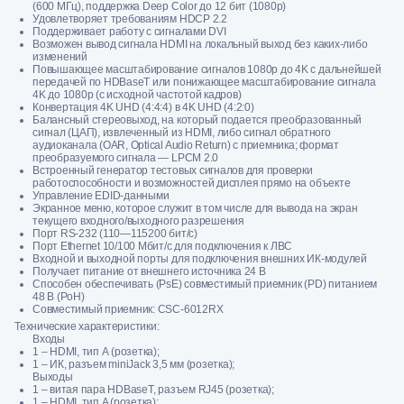
(600 МГц), поддержка Deep Color до 12 бит (1080p)
Удовлетворяет требованиям HDCP 2.2
Поддерживает работу с сигналами DVI
Возможен вывод сигнала HDMI на локальный выход без каких-либо
изменений
Повышающее масштабирование сигналов 1080p до 4K с дальнейшей
передачей по HDBaseT или понижающее масштабирование сигнала
4K до 1080p (с исходной частотой кадров)
Конвертация 4K UHD (4:4:4) в 4K UHD (4:2:0)
Балансный стереовыход, на который подается преобразованный
сигнал (ЦАП), извлеченный из HDMI, либо сигнал обратного
аудиоканала (OAR, Optical Audio Return) с приемника; формат
преобразуемого сигнала — LPCM 2.0
Встроенный генератор тестовых сигналов для проверки
работоспособности и возможностей дисплея прямо на объекте
Управление EDID-данными
Экранное меню, которое служит в том числе для вывода на экран
текущего входного/выходного разрешения
Порт RS-232 (110—115200 бит/с)
Порт Ethernet 10/100 Мбит/с для подключения к ЛВС
Входной и выходной порты для подключения внешних ИК-модулей
Получает питание от внешнего источника 24 В
Способен обеспечивать (PsE) совместимый приемник (PD) питанием
48 В (PoH)
Совместимый приемник: CSC-6012RX
Технические характеристики:
Входы
1 – HDMI, тип А (розетка);
1 – ИК, разъем miniJack 3,5 мм (розетка);
Выходы
1 – витая пара HDBaseT, разъем RJ45 (розетка);
1 – HDMI, тип A (розетка);