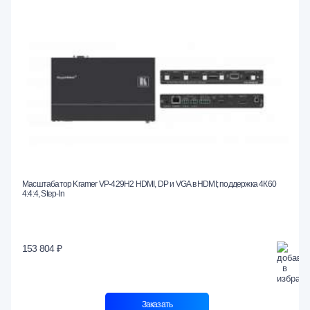
Масштабатор Kramer VP-429H2 HDMI, DP и VGA в HDMI; поддержка 4К60
4:4:4, Step-In
153 804 ₽
Заказать