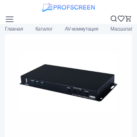
Главная
Каталог
AV-коммутация
Масшатаба