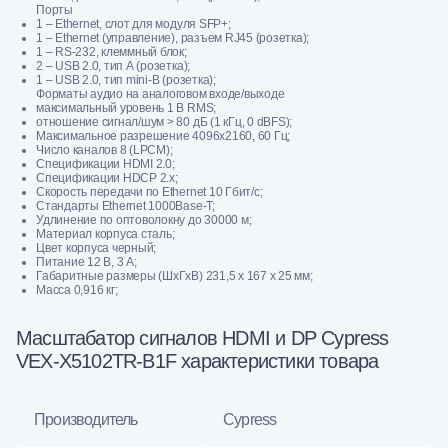
Порты
1 – Ethernet, слот для модуля SFP+;
1 – Ethernet (управление), разъем RJ45 (розетка);
1 – RS-232, клеммный блок;
2 – USB 2.0, тип А (розетка);
1 – USB 2.0, тип mini-B (розетка);
Форматы аудио на аналоговом входе/выходе
максимальный уровень 1 В RMS;
отношение сигнал/шум > 80 дБ (1 кГц, 0 dBFS);
Максимальное разрешение 4096x2160, 60 Гц;
Число каналов 8 (LPCM);
Спецификации HDMI 2.0;
Спецификации HDCP 2.x;
Скорость передачи по Ethernet 10 Гбит/с;
Стандарты Ethernet 1000Base-T;
Удлинение по оптоволокну до 30000 м;
Материал корпуса сталь;
Цвет корпуса черный;
Питание 12 В, 3 А;
Габаритные размеры (ШxГxВ) 231,5 x 167 x 25 мм;
Масса 0,916 кг;
Масштабатор сигналов HDMI и DP Cypress
VEX-X5102TR-B1F характеристики товара
Производитель
Cypress