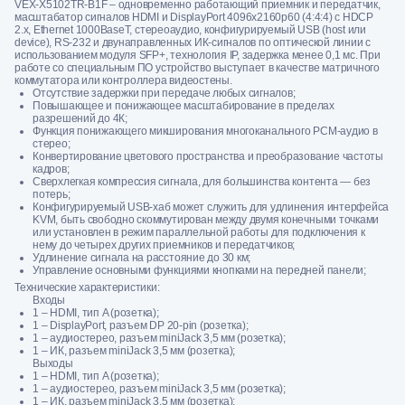
VEX-X5102TR-B1F – одновременно работающий приемник и передатчик,
масштабатор сигналов HDMI и DisplayPort 4096x2160p60 (4:4:4) c HDCP
2.x, Ethernet 1000BaseT, стереоаудио, конфигурируемый USB (host или
device), RS-232 и двунаправленных ИК-сигналов по оптической линии с
использованием модуля SFP+, технология IP, задержка менее 0,1 мс. При
работе со специальным ПО устройство выступает в качестве матричного
коммутатора или контроллера видеостены.
Отсутствие задержки при передаче любых сигналов;
Повышающее и понижающее масштабирование в пределах
разрешений до 4К;
Функция понижающего микширования многоканального PCM-аудио в
стерео;
Конвертирование цветового пространства и преобразование частоты
кадров;
Сверхлегкая компрессия сигнала, для большинства контента — без
потерь;
Конфигурируемый USB-хаб может служить для удлинения интерфейса
KVM, быть свободно скоммутирован между двумя конечными точками
или установлен в режим параллельной работы для подключения к
нему до четырех других приемников и передатчиков;
Удлинение сигнала на расстояние до 30 км;
Управление основными функциями кнопками на передней панели;
Технические характеристики:
Входы
1 – HDMI, тип A (розетка);
1 – DisplayPort, разъем DP 20-pin (розетка);
1 – аудиостерео, разъем miniJack 3,5 мм (розетка);
1 – ИК, разъем miniJack 3,5 мм (розетка);
Выходы
1 – HDMI, тип A (розетка);
1 – аудиостерео, разъем miniJack 3,5 мм (розетка);
1 – ИК, разъем miniJack 3,5 мм (розетка);