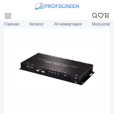
Главная
Каталог
AV-коммутация
Масшатаба