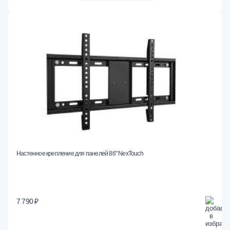
Настенное крепление для панелей 86" NexTouch
7 790 ₽