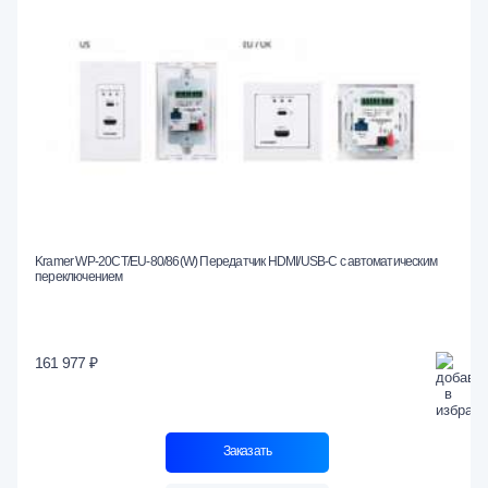
Kramer WP-20CT/EU-80/86(W) Передатчик HDMI/USB-C с автоматическим
переключением
161 977 ₽
Заказать