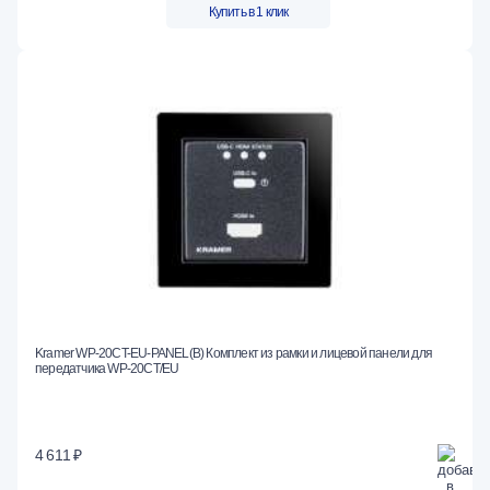
Купить в 1 клик
Kramer WP-20CT-EU-PANEL(B) Комплект из рамки и лицевой панели для
передатчика WP-20CT/EU
4 611 ₽