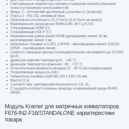
Светодиодные индикаторы приема и передачи сигнала упрощают
поиск и устранение неисправностей;
Входы 2 – оптический дуплексный, разъемы LC (розетка);
Порты 2 – RS-232, клеммный блок;
Пропускная способность 10,2 Гбит/с (3,4 Гбит/с на канал);
Максимальное разрешение 4096x2160, 60 Гц (4:2:0);
Спецификации HDMI 2.0;
Спецификации HDCP 2.2;
Максимальная длина линии HDMI одномодовая линия: 33 км;
многомодовая линия: 3 км;
Кабельные стандарты G.651.1 OFNR – многомодовая линия; G.652D
OFNR – одномодовая линия;
Скорость передачи данных последовательного интерфейса до 115200
бит/с;
Диапазон рабочих температур 0…+40 °C;
Диапазон температур хранения −40…+70 °C;
Относительная влажность воздуха 10…90 % (без конденсации);
Потребляемая мощность 9 Вт;
Габаритные размеры (ШxГxВ) 190 x 130 x 20 мм;
Масса 0,2 кг;
Соответствие требованиям безопасности CE, UL;
Стандарты в области охраны природы и окружающей среды RoHS,
WEEE;
Модуль Kramer для матричных коммутаторов
F676-IN2-F16/STANDALONE характеристики
товара