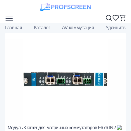
Главная
Каталог
AV-коммутация
Удлинители
Модуль Kramer для матричных коммутаторов F676-IN2-