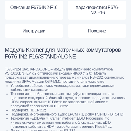
Описание F676-IN2-F16
Характеристики F676-
IN2-F16
Инструкции
Похожие
Модуль Kramer для матричных коммутаторов
F676-IN2-F16/STANDALONE
F676-IN2-F16/STANDALONE – модуль для матричного коммутатора
VS−1616DN−EM с 2 оптическими входами 4К/60 (4:2:0). Модуль
поддерживает двунаправленную передачу сигналов RS−232, совместим с
модулями SFP+. Модули OSP-MM1 поставляются в комплекте.
Устройство работает как с многомодовыми, так и одномодовыми
кабельными системами;
Технология преобразования частоты субдискретизации сигнала
цветности с задержкой, близкой к нулю, позволяет передавать сигналы
HDMI скоростью выше 10 Гбит/с по оптоволоконной линии с
пропускной способностью 10 Гбит/с;
Поддержка HDCP 2.2;
Поддержка многоканального аудио LPCM 7.1, Dolby TrueHD и DTS-HD;
Технология I-EDIDPro™ Kramer Intelligent EDID Processing™ с
интеллектуальным алгоритмом работы с блоком данных EDID
позволяет работать с HDMI-устройствами в режиме Plug&Play;
Двусторонняя передача данных RS-232;