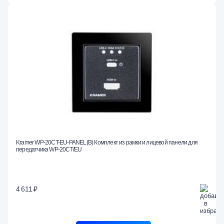
Kramer WP-20CT-EU-PANEL(B) Комплект из рамки и лицевой панели для
передатчика WP-20CT/EU
4 611 ₽