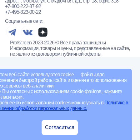
адрес: г. Москва, ул. Складочная, д.1, стр. 18, офис 318
+7-800-222-87-92
+7-495-323-00-22
Социальные сети:
Profscreen 2023-2026 © Все права защищены
Информация, товары и цены, представленные на сайте,
не являются договором публичной оферты
том веб-сайте используются cookie — файлы для
печения быстрой работы сайта и оценки его использования
з сервисы веб-аналитики.
и Вы согласны с использованием cookie-файлов, нажмите
ласиться».
обнее об использовании cookies можно узнать в
Политике в
ошении обработки персональных данных.
Согласиться