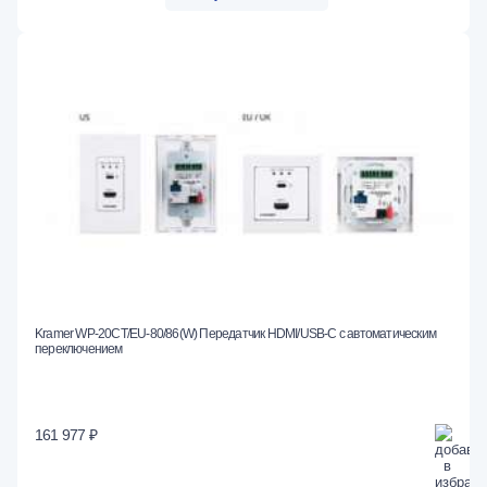
Kramer WP-20CT/EU-80/86(W) Передатчик HDMI/USB-C с автоматическим
переключением
161 977 ₽