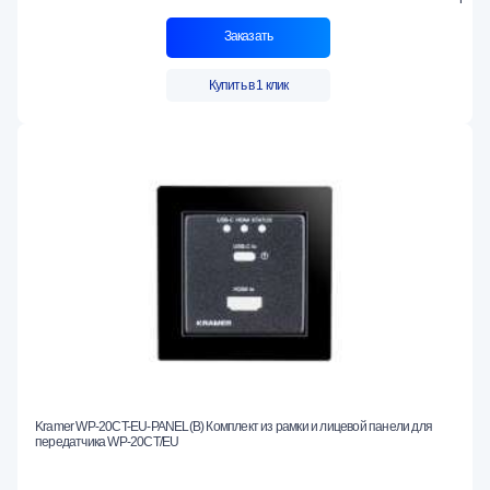
Заказать
Купить в 1 клик
Kramer WP-20CT-EU-PANEL(B) Комплект из рамки и лицевой панели для
передатчика WP-20CT/EU