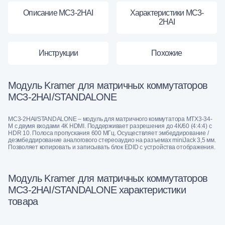
Описание MC3-2HAI
Характеристики MC3-
2HAI
Инструкции
Похожие
Модуль Kramer для матричных коммутаторов
MC3-2HAI/STANDALONE
MC3-2HAI/STANDALONE – модуль для матричного коммутатора MTX3-34-
M c двумя входами 4К HDMI. Поддерживает разрешения до 4К/60 (4:4:4) с
HDR 10. Полоса пропускания 600 МГц. Осуществляет эмбеддирование /
деэмбеддирование аналогового стереоаудио на разъемах miniJack 3,5 мм.
Позволяет копировать и записывать блок EDID с устройства отображения.
Модуль Kramer для матричных коммутаторов
MC3-2HAI/STANDALONE характеристики
товара