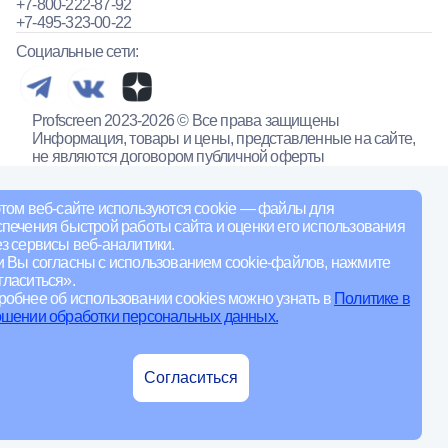
+7-800-222-87-92
+7-495-323-00-22
Социальные сети:
Profscreen 2023-2026 © Все права защищены
Информация, товары и цены, представленные на сайте,
не являются договором публичной оферты
том веб-сайте используются cookie — файлы для
печения быстрой работы сайта и оценки его использования
з сервисы веб-аналитики.
и Вы согласны с использованием cookie-файлов, нажмите
ласиться».
обнее об использовании cookies можно узнать в
Политике в
ошении обработки персональных данных.
Согласиться